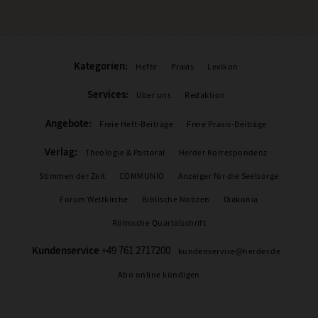
Kategorien:
Hefte
Praxis
Lexikon
Services:
Über uns
Redaktion
Angebote:
Freie Heft-Beiträge
Freie Praxis-Beiträge
Verlag:
Theologie & Pastoral
Herder Korrespondenz
Stimmen der Zeit
COMMUNIO
Anzeiger für die Seelsorge
Forum Weltkirche
Biblische Notizen
Diakonia
Römische Quartalschrift
Kundenservice
+49 761 2717200
kundenservice@herder.de
Abo online kündigen