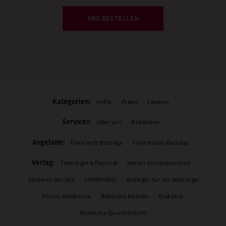
ABO BESTELLEN
Kategorien:
Hefte
Praxis
Lexikon
Services:
Über uns
Redaktion
Angebote:
Freie Heft-Beiträge
Freie Praxis-Beiträge
Verlag:
Theologie & Pastoral
Herder Korrespondenz
Stimmen der Zeit
COMMUNIO
Anzeiger für die Seelsorge
Forum Weltkirche
Biblische Notizen
Diakonia
Römische Quartalschrift