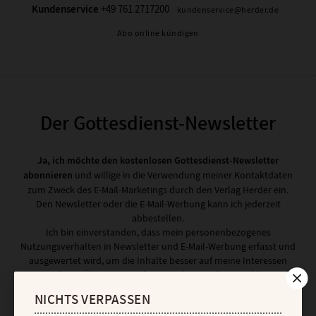
Kundenservice
+49 761 2717200
kundenservice@herder.de
Abo online kündigen
Der Gottesdienst-Newsletter
Ja, ich möchte den kostenlosen Gottesdienst-Newsletter
abonnieren
und willige in die Verwendung meiner Kontaktdaten
zum Zweck des E-Mail-Marketings durch den Verlag Herder ein.
Den Newsletter oder die E-Mail-Werbung kann ich jederzeit
abbestellen.
Ich bin einverstanden, dass mein personenbezogenes
Nutzungsverhalten in Newsletter und E-Mail-Werbung erfasst und
ausgewertet wird, um die Inhalte besser auf meine Interessen
auszurichten. Über einen Link in Newsletter oder E-Mail kann ich
diese Funktion jederzeit ausschalten.
NICHTS VERPASSEN
Weiterführende Informationen finden Sie in unseren