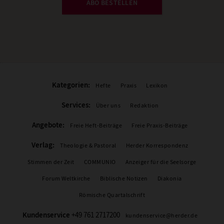
ABO BESTELLEN
Kategorien:
Hefte
Praxis
Lexikon
Services:
Über uns
Redaktion
Angebote:
Freie Heft-Beiträge
Freie Praxis-Beiträge
Verlag:
Theologie & Pastoral
Herder Korrespondenz
Stimmen der Zeit
COMMUNIO
Anzeiger für die Seelsorge
Forum Weltkirche
Biblische Notizen
Diakonia
Römische Quartalschrift
Kundenservice
+49 761 2717200
kundenservice@herder.de