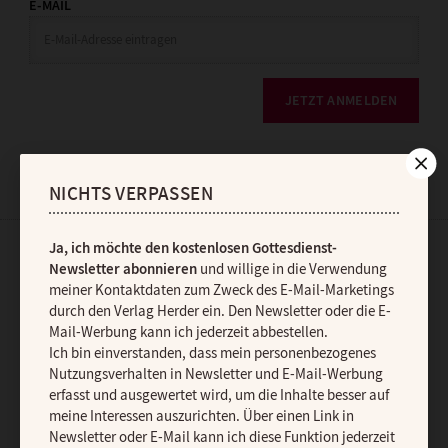
E-MAIL
JETZT ANMELDEN
NICHTS VERPASSEN
Ja, ich möchte den kostenlosen Gottesdienst-
AGB und Widerrufsbelehrung
Datenschutz
Barrierefreiheit
Newsletter abonnieren
und willige in die Verwendung
meiner Kontaktdaten zum Zweck des E-Mail-Marketings
Impressum
durch den Verlag Herder ein. Den Newsletter oder die E-
Mail-Werbung kann ich jederzeit abbestellen.
Ich bin einverstanden, dass mein personenbezogenes
Vertrag widerrufen
Abo online kündigen
Nutzungsverhalten in Newsletter und E-Mail-Werbung
erfasst und ausgewertet wird, um die Inhalte besser auf
meine Interessen auszurichten. Über einen Link in
Newsletter oder E-Mail kann ich diese Funktion jederzeit