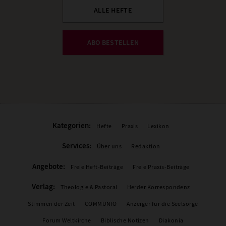
ALLE HEFTE
ABO BESTELLEN
Kategorien:
Hefte
Praxis
Lexikon
Services:
Über uns
Redaktion
Angebote:
Freie Heft-Beiträge
Freie Praxis-Beiträge
Verlag:
Theologie & Pastoral
Herder Korrespondenz
Stimmen der Zeit
COMMUNIO
Anzeiger für die Seelsorge
Forum Weltkirche
Biblische Notizen
Diakonia