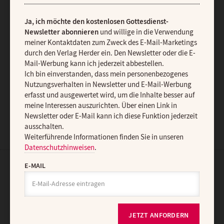
diese Funktion jederzeit ausschalten.
Weiterführende Informationen finden Sie in unseren
Ja, ich möchte den kostenlosen Gottesdienst-
Datenschutzhinweisen
.
Newsletter abonnieren
und willige in die Verwendung
E-MAIL
meiner Kontaktdaten zum Zweck des E-Mail-Marketings
durch den Verlag Herder ein. Den Newsletter oder die E-
Mail-Werbung kann ich jederzeit abbestellen.
Ich bin einverstanden, dass mein personenbezogenes
Nutzungsverhalten in Newsletter und E-Mail-Werbung
JETZT ANMELDEN
erfasst und ausgewertet wird, um die Inhalte besser auf
meine Interessen auszurichten. Über einen Link in
Newsletter oder E-Mail kann ich diese Funktion jederzeit
ausschalten.
Weiterführende Informationen finden Sie in unseren
Datenschutzhinweisen
.
E-MAIL
AGB und Widerrufsbelehrung
Datenschutz
Barrierefreiheit
Impressum
JETZT ANFORDERN
Vertrag widerrufen
Abo online kündigen