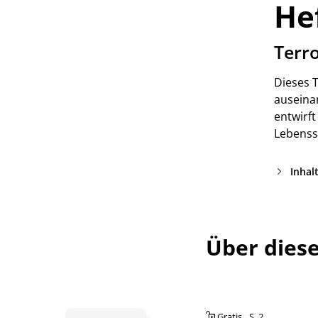
He
:
Terr
Dieses 
auseina
entwirf
Lebenss
Inhal
Über dies
Gratis
S. 2