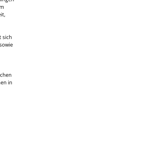
em
it,
 sich
 sowie
schen
en in