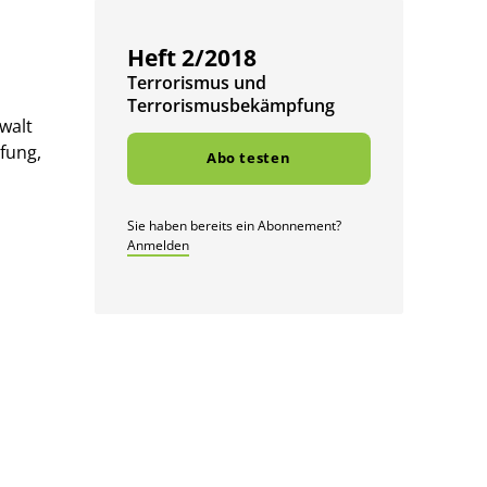
Heft 2/2018
g
:
Terrorismus und
Terrorismus­bekämpfung
walt
fung,
Abo testen
Sie haben bereits ein Abonnement?
Anmelden