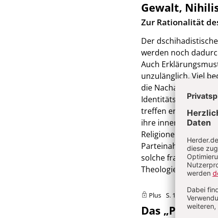
Gewalt, Nihili
:
Zur Rationalität d
Der dschihadistische
werden noch dadurch,
Auch Erklärungsmuste
unzulänglich. Viel b
die Nachahmung gese
Identitätskrisen und
treffen erst in einem
ihre innere Leere su
Religionen, wenn die
Parteinahme für verf
solche fragmentiert
Theologie der Gewal
Plus
S. 18
Das „Phantom 