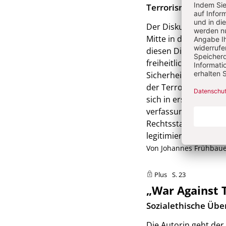
:
Terrorismusbekämp
Der Diskurs zur mor
Mitte in der Erörte
diesen Diskurs ist d
freiheitlichen Demok
Sicherheit und Frei
der Terrorismusbekä
sich in erster Linie
verfassungsverbürgt
Rechtsstaat zum Sch
legitimieren? In wel
Von Johannes Frühbau
Plus
S. 23
„War Against 
:
Sozialethische Übe
Die Autorin geht der