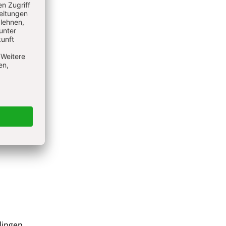
ine
kte für
hen,
ahmen
ieht
e
lingen