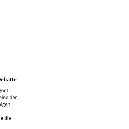
Debatte
gnet
eine der
nigen
e die