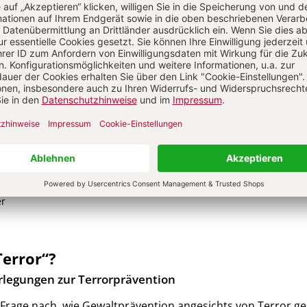
fung aus menschenrechtsethischer Perspektive
alisch gerechtfertigten Bekämpfung des Terrorismus hat se
rung menschenrechtsethischer Gesichtspunkte. Ausgangspun
ie tatsächliche oder vermeintliche Bedrohungslage in westlic
ratien. Hinzu kommt die Grundfrage, in welches Verhältnis
heit zueinander zu setzen sind, wenn es um konkrete Maßn
mpfung geht. Der menschenrechtliche Schutzanspruch bez
 auf Leben und Unversehrtheit der Menschen, sodann auf ihr
en Freiheitsansprüche. Doch welche Maßnahmen darf ein
utz von Leben und Freiheit seiner Bürgerinnen und Bürger
chem Sinne darf sich eine Demokratie als wehrhaft erweisen?
er
Terror“?
rlegungen zur Terrorprävention
 Frage nach, wie Gewaltprävention angesichts von Terror ge