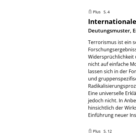
Plus
S. 4
International
:
Deutungsmuster, E
Terrorismus ist ein 
Forschungsergebniss
Widersprüchlichkeit 
nicht auf einfache M
lassen sich in der F
und gruppenspezifi
Radikalisierungsproz
Eine universelle Erkl
jedoch nicht. In An
hinsichtlich der Wir
Einführung neuer In
Plus
S. 12