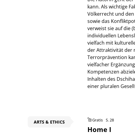
kann. Als wichtige F
Völkerrecht und den 
sowie das Konfliktpo
verweist sie auf die 
individuellen Lebens
vielfach mit kulturel
der Attraktivität de
Terrorprävention kan
vielfacher Ergänzunge
Kompetenzen abziele
Inhalten des Dschih
einer pluralen Gesell
Gratis
S. 28
ARTS & ETHICS
Home I