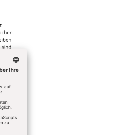
t
achen.
eiben
 sind
gen
wort auf
stischen
e
ne
sche