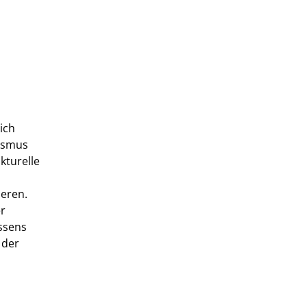
ich
rismus
kturelle
ieren.
er
ssens
 der