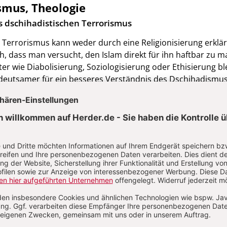
smus, Theologie
es dschihadistischen Terrorismus
 Terrorismus kann weder durch eine Religionisierung erklär
 dass man versucht, den Islam direkt für ihn haftbar zu m
r wie Diabolisierung, Soziologisierung oder Ethisierung bl
edeutsamer für ein besseres Verständnis des Dschihadismus
llschaftlich vorherrschender Gewaltmuster und der durch
 Dekulturation bewirkte Nihilismus. Religiöse Rechtfertigun
 zweiten Schritt auf jene Menschen, die verzweifelt eine Ant
chen. Als gefährliche Ideologien erweisen sich die monothei
 heiligen Schriften fragmentiert interpretiert werden und di
olgte Opfer nicht mehr mit Vergebung verbunden bleibt. Ei
e Auslegung des Korans kennzeichnet auch die dschihadisti
t.
Von Wolfgang Palaver
verlorener Freiheit“?