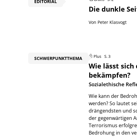
EDITORIAL
Die dunkle Sei
Von Peter Klasvogt
Plus
S. 3
SCHWERPUNKTTHEMA
Wie lässt sic
bekämpfen?
:
Sozialethische Refl
Wie kann der Bedroh
werden? So lautet se
drängendsten und sc
der gegenwärtigen An
Terrorismus erfolgre
Bedrohung in den v