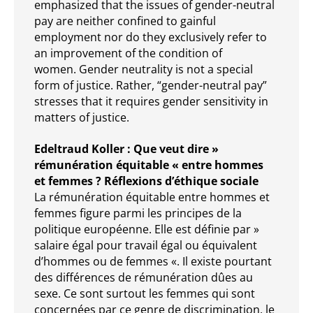
emphasized that the issues of gender-neutral
pay are neither confined to gainful
employment nor do they exclusively refer to
an improvement of the condition of
women. Gender neutrality is not a special
form of justice. Rather, “gender-neutral pay”
stresses that it requires gender sensitivity in
matters of justice.
Edeltraud Koller : Que veut dire »
rémunération équitable « entre hommes
et femmes ? Réflexions d’éthique sociale
La rémunération équitable entre hommes et
femmes figure parmi les principes de la
politique européenne. Elle est définie par »
salaire égal pour travail égal ou équivalent
d’hommes ou de femmes «. Il existe pourtant
des différences de rémunération dûes au
sexe. Ce sont surtout les femmes qui sont
concernées par ce genre de discrimination, le