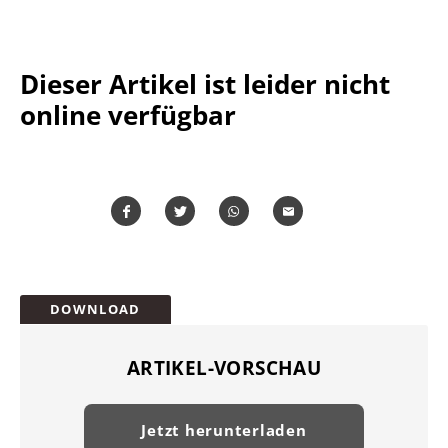
Dieser Artikel ist leider nicht
online verfügbar
Teilen
Teilen
Whatsapp
Mailen
Überschrift
DOWNLOAD
Artikel-
Infos
ARTIKEL-VORSCHAU
Jetzt herunterladen