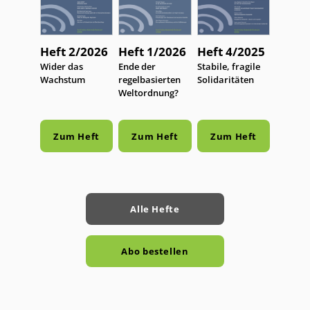
Heft 2/2026
Heft 1/2026
Heft 4/2025
:
Wider das
:
Ende der
:
Stabile, fragile
Wachstum
regelbasierten
Solidaritäten
Weltordnung?
Zum Heft
Zum Heft
Zum Heft
Alle Hefte
Abo bestellen