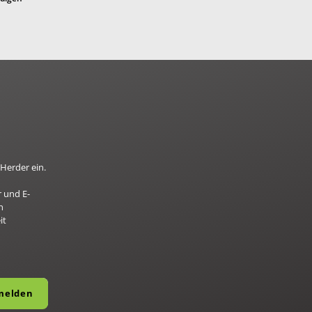
Herder ein.
 und E-
n
it
nmelden