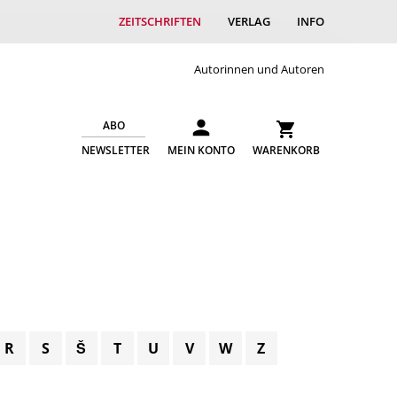
ZEITSCHRIFTEN
VERLAG
INFO
Autorinnen und Autoren
ABO
NEWSLETTER
MEIN KONTO
WARENKORB
R
S
Š
T
U
V
W
Z