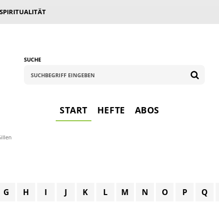
 SPIRITUALITÄT
SUCHE
START
HEFTE
ABOS
illen
G
H
I
J
K
L
M
N
O
P
Q