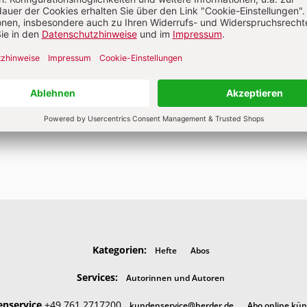
Alle Hefte
Abo bestellen
Kategorien:
Hefte
Abos
Services:
Autorinnen und Autoren
nservice
+49 761 2717200
kundenservice@herder.de
Abo online kü