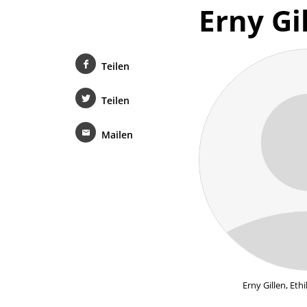
Erny Gi
Teilen
Teilen
Mailen
Erny Gillen, Et