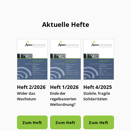
Aktuelle Hefte
Heft 2/2026
Heft 1/2026
Heft 4/2025
:
Wider das
:
Ende der
:
Stabile, fragile
Wachstum
regelbasierten
Solidaritäten
Weltordnung?
Zum Heft
Zum Heft
Zum Heft