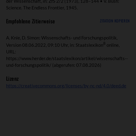
der Wissenschaft, in: ZfS 2/2 (1973), 128–144 • V. Bush:
Science. The Endless Frontier, 1945.
Empfohlene Zitierweise
ZITATION KOPIEREN
A. Knie, D. Simon: Wissenschafts- und Forschungspolitik,
8
Version 08.06.2022, 09:10 Uhr, in: Staatslexikon
online,
URL:
https://www.herder.de/staatslexikon/artikel/wissenschafts--
und-forschungspolitik/
(abgerufen: 07.08.2026)
Lizenz
https://creativecommons.org/licenses/by-nc-nd/4.0/deed.de