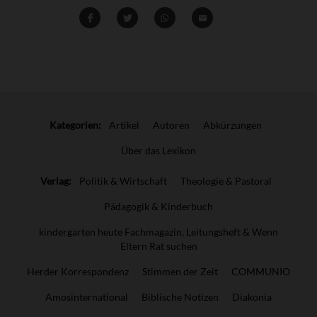
Teilen
Teilen
Whatsapp
Mailen
Überschrift
Artikel-
Kategorien:
Artikel
Autoren
Abkürzungen
Infos
Über das Lexikon
Verlag:
Politik & Wirtschaft
Theologie & Pastoral
Pädagogik & Kinderbuch
kindergarten heute Fachmagazin, Leitungsheft & Wenn
Eltern Rat suchen
Herder Korrespondenz
Stimmen der Zeit
COMMUNIO
Amosinternational
Biblische Notizen
Diakonia