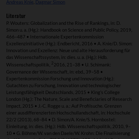
Andreas Knie
,
Dagmar Simon
Literatur
P. Wouters: Globalization and the Rise of Rankings, in: D.
Simon u. a. (Hg.): Handbook on Science and Public Policy, 2019,
466–487 • Internationale Expertenkommission
Exzellenzinitiative (Hg.): Endbericht, 2016 • A. Knie/D. Simon:
Innovation und Exzellenz: Neue und alte Herausforderung für
das Wissenschaftssystem, in: dies. u. a. (Hg.): Hdb.
2
Wissenschaftspolitik,
2016, 21–38 • U. Schimank:
Governance der Wissenschaft, in: ebd., 39–58 •
Expertenkommission Forschung und Innovation (Hg.):
Gutachten zu Forschung, Innovation und technologischer
Leistungsfähigkeit Deutschlands, 2015 • King’s College
London (Hg.): The Nature, Scale and Beneficiaries of Research
Impact, 2015 • J.-C. Rogge u. a.: Auf Profilsuche. Grenzen
einer ausdifferenzierten Hochschullandschaft, in: Hochschule
22/2 (2013), 68–84 • D. Simon/A. Knie/S. Hornbostel:
Einleitung, in: dies. (Hg.): Hdb. Wissenschaftspolitik, 2010, 9–
10 • G. Böhme/W. van den Daele/W. Krohn: Die Finalisierung