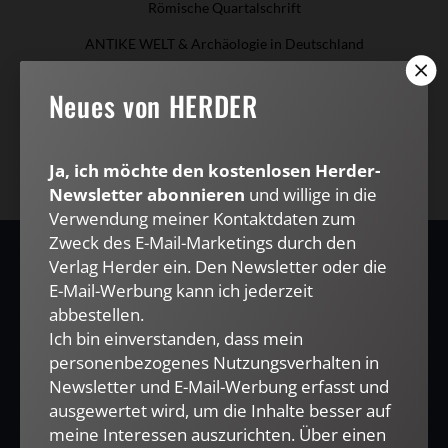
Römische Quartalschrift
ANTIKE WELT & Archäologie in Deutschland
G/GESCHICHTE
Neues von HERDER
Kundenservice
+49 761 2717200
kundenservice@herder.de
Abo online kündigen
Ja, ich möchte den kostenlosen Herder-
Newsletter abonnieren
und willige in die
Verwendung meiner Kontaktdaten zum
Zweck des E-Mail-Marketings durch den
Verlag Herder ein. Den Newsletter oder die
Neues von HERDER
E-Mail-Werbung kann ich jederzeit
abbestellen.
Ich bin einverstanden, dass mein
Ja, ich möchte den kostenlosen Herder-Newsletter abonnieren
personenbezogenes Nutzungsverhalten in
und willige in die Verwendung meiner Kontaktdaten zum
Newsletter und E-Mail-Werbung erfasst und
Zweck des E-Mail-Marketings durch den Verlag Herder ein.
ausgewertet wird, um die Inhalte besser auf
Den Newsletter oder die E-Mail-Werbung kann ich jederzeit
abbestellen.
meine Interessen auszurichten. Über einen