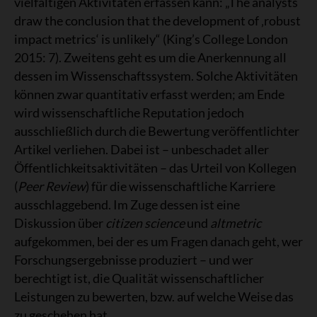
vielfältigen Aktivitäten erfassen kann: „The analysts
draw the conclusion that the development of ‚robust
impact metrics‘ is unlikely“ (King’s College London
2015: 7). Zweitens geht es um die Anerkennung all
dessen im Wissenschaftssystem. Solche Aktivitäten
können zwar quantitativ erfasst werden; am Ende
wird wissenschaftliche Reputation jedoch
ausschließlich durch die Bewertung veröffentlichter
Artikel verliehen. Dabei ist – unbeschadet aller
Öffentlichkeitsaktivitäten – das Urteil von Kollegen
(
Peer Review
) für die wissenschaftliche Karriere
ausschlaggebend. Im Zuge dessen ist eine
Diskussion über
citizen science
und
altmetric
aufgekommen, bei der es um Fragen danach geht, wer
Forschungsergebnisse produziert – und wer
berechtigt ist, die Qualität wissenschaftlicher
Leistungen zu bewerten, bzw. auf welche Weise das
zu geschehen hat.