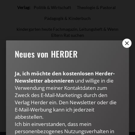
Verlag:
Politik & Wirtschaft
Theologie & Pastoral
Pädagogik & Kinderbuch
kindergarten heute Fachmagazin, Leitungsheft & Wenn
Eltern Rat suchen
Herder Korrespondenz
Stimmen der Zeit
COMMUNIO
Neues von HERDER
Amosinternational
Biblische Notizen
Diakonia
Römische Quartalschrift
Ja, ich möchte den kostenlosen Herder-
ANTIKE WELT & Archäologie in Deutschland
Newsletter abonnieren
und willige in die
Verwendung meiner Kontaktdaten zum
G/GESCHICHTE
Zweck des E-Mail-Marketings durch den
Verlag Herder ein. Den Newsletter oder die
Kundenservice
+49 761 2717200
kundenservice@herder.de
E-Mail-Werbung kann ich jederzeit
Abo online kündigen
abbestellen.
Ich bin einverstanden, dass mein
personenbezogenes Nutzungsverhalten in