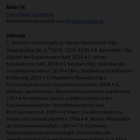
Autor/in
Franz-Xaver Kaufmann
Redaktionell bearbeitet von
Winfried Gebhardt
Literatur
C. Albrecht: Gesellschaft, in: Görres-Gesellschaft (Hg.):
8
Staatslexikon, Bd. 2,
2018, 1220–1230 • R. Benedikter: Die
Zukunft der Sozialwissenschaft, 2018 • F. Lehner:
Sozialwissenschaft, 2018 • S. Salzborn (Hg.): Klassiker der
Sozialwissenschaften, 2014 • Ders.: Sozialwissenschaften zur
Einführung, 2013 • S. Moebius/A. Reckwitz (Hg.):
Poststrukturalistische Sozialwissenschaften, 2008 • G.
Delanty: Social Science. Beyond Constructivism and Realism,
1997 • H. Hohmann: Gesetz und Wirklichkeit in den
Sozialwissenschaften. Vom Methodenstreit zum
Positivismusstreit, 1989 • H. Maier: Die ältere deutsche
Staats- und Verwaltungslehre, 1986 • K. Acham: Philosophie
der Sozialwissenschaften, 1983 • F.-X. Kaufmann:
Nationalökonomie und Soziologie. Zum Problem der
Interdisziplinarität in den Sozialwissenschaften, in: E. Küng