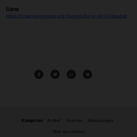
Lizenz
https://creativecommons.org/licenses/by-nc-nd/4.0/deed.de
Teilen
Teilen
Whatsapp
Mailen
Überschrift
Artikel-
Kategorien:
Artikel
Autoren
Abkürzungen
Infos
Über das Lexikon