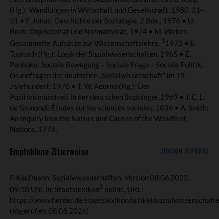
(Hg.): Wandlungen in Wirtschaft und Gesellschaft, 1980, 31–
51 • F. Jonas: Geschichte der Soziologie, 2 Bde., 1976 • U.
Beck: Objektivität und Normativität, 1974 • M. Weber:
3
Gesammelte Aufsätze zur Wissenschaftslehre,
1972 • E.
Topitsch (Hg.): Logik der Sozialwissenschaften, 1965 • E.
Pankoke: Sociale Bewegung – Sociale Frage – Sociale Politik.
Grundfragen der deutschen „Socialwissenschaft“ im 19.
Jahrhundert, 1970 • T. W. Adorno (Hg.): Der
Positivismusstreit in der deutschen Soziologie, 1969 • J. C. L.
de Sismondi: Études sur les sciences sociales, 1836 • A. Smith:
An Inquiry Into the Nature and Causes of the Wealth of
Nations, 1776.
Empfohlene Zitierweise
ZITATION KOPIEREN
F. Kaufmann: Sozialwissenschaften, Version 08.06.2022,
8
09:10 Uhr, in: Staatslexikon
online, URL:
https://www.herder.de/staatslexikon/artikel/sozialwissenschaft
(abgerufen: 08.08.2026)