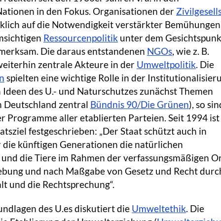
 Nationen in den Fokus. Organisationen der
Zivilgesell
lich auf die Notwendigkeit verstärkter Bemühunge
umsichtigen
Ressourcenpolitik
unter dem Gesichtspunk
merksam. Die daraus entstandenen
NGOs
, wie z. B.
 weiterhin zentrale Akteure in der
Umweltpolitik
. Die
n
spielten eine wichtige Rolle in der Institutionalisier
en Ideen des U.- und Naturschutzes zunächst Themen
in Deutschland zentral
Bündnis 90/Die Grünen
), so sin
er Programme aller etablierten Parteien. Seit 1994 ist 
atsziel festgeschrieben: „Der Staat schützt auch in
 die künftigen Generationen die natürlichen
 und die Tiere im Rahmen der verfassungsmäßigen 
ebung und nach Maßgabe von Gesetz und Recht durc
lt und die Rechtsprechung“.
ndlagen des U.es diskutiert die
Umweltethik
. Die