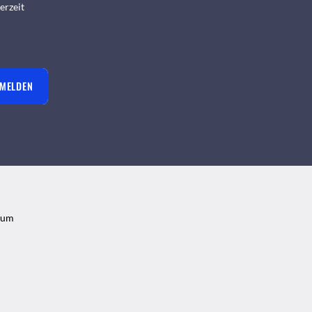
erzeit
NMELDEN
sum