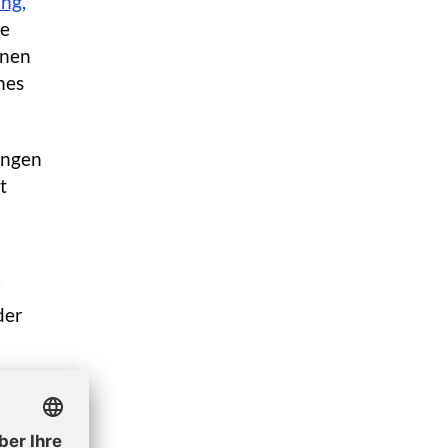
ng,
ie
onen
hes
ungen
t
z
der
treffen