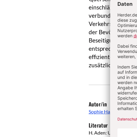
einschlägige Ma
verbundenen
Agra
Verkehrsplanung (
der Bevölkerung.
Beseitigung und Ve
entsprechenden Ab
effiziente und eff
zusätzlich erschwe
Autor/in
Sophie Haring
Literatur
H. Aden: Umweltpolitik