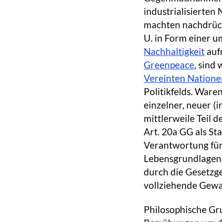
industrialisierten
machten nachdrück
U. in Form einer 
Nachhaltigkeit
auf
Greenpeace
, sind
Vereinten Natione
Politikfelds. War
einzelner, neuer (
mittlerweile Teil d
Art. 20a GG als Sta
Verantwortung für
Lebensgrundlagen
durch die Gesetzg
vollziehende Gewa
Philosophische Gru