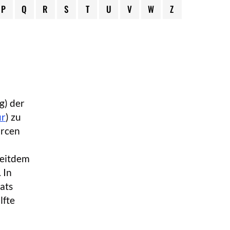
P
Q
R
S
T
U
V
W
Z
g) der
ur
) zu
urcen
seitdem
 In
aats
lfte