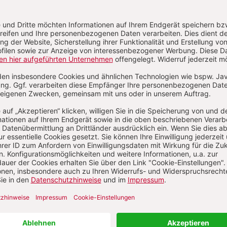
ßnahmen neben
Land- und Forstwirtschaft
und der dam
rpolitik
(
Europäische Agrarpolitik
) auch Aspekte der
Verkehr
), der
Wirtschaftspolitik
und der sicheren
Ern
 Auch sind zunehmende Umweltgefährdungen wie der
rmeidung ein internationales Problem, was sich in
kommen und Verträgen niederschlägt, zugleich aber
ektive Umsetzung des höchst komplexen Anliegens U.
rt.
, 2012 • M. Böcher/E. A. Töller: Umweltpolitik in Deutschland, 20