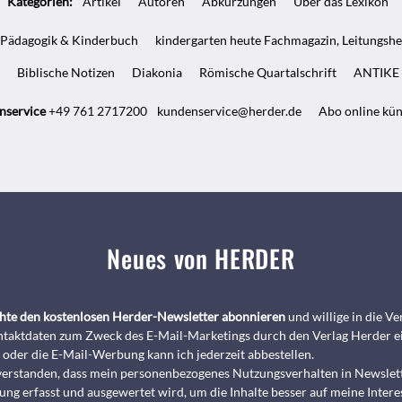
Kategorien:
Artikel
Autoren
Abkürzungen
Über das Lexikon
Pädagogik & Kinderbuch
kindergarten heute Fachmagazin, Leitungshe
Biblische Notizen
Diakonia
Römische Quartalschrift
ANTIKE 
nservice
+49 761 2717200
kundenservice@herder.de
Abo online kü
Neues von HERDER
chte den kostenlosen Herder-Newsletter abonnieren
und willige in die 
taktdaten zum Zweck des E-Mail-Marketings durch den Verlag Herder e
 oder die E-Mail-Werbung kann ich jederzeit abbestellen.
nverstanden, dass mein personenbezogenes Nutzungsverhalten in Newslet
ng erfasst und ausgewertet wird, um die Inhalte besser auf meine Intere