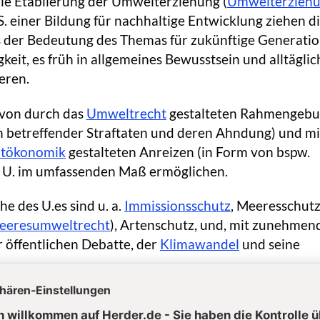
e Etablierung der Umwelterziehung (
Umwelterziehu
. S. einer Bildung für nachhaltige Entwicklung ziehen d
der Bedeutung des Themas für zukünftige Generati
eit, es früh in allgemeines Bewusstsein und alltäglic
eren.
von durch das
Umweltrecht
gestalteten Rahmengeb
ion betreffender Straftaten und deren Ahndung) und mi
tökonomik
gestalteten Anreizen (in Form von bspw.
ll U. im umfassenden Maß ermöglichen.
he des U.es sind u. a.
Immissionsschutz
, Meeresschut
Meeresumweltrecht
), Artenschutz, und, mit zunehmen
r öffentlichen Debatte, der
Klimawandel
und seine
rderung des U.es ist dessen Qualität als genuiner
h gesellschaftlichen und staatlichen Handelns: So be