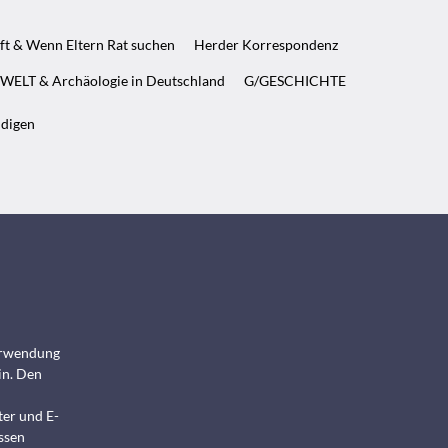
ft & Wenn Eltern Rat suchen
Herder Korrespondenz
WELT & Archäologie in Deutschland
G/GESCHICHTE
ndigen
Verwendung
in. Den
ter und E-
ssen