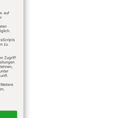
it
ährung
en
 die
12.