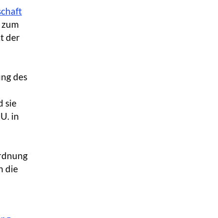
schaft
n zum
t der
ung des
d sie
U. in
Ordnung
h die