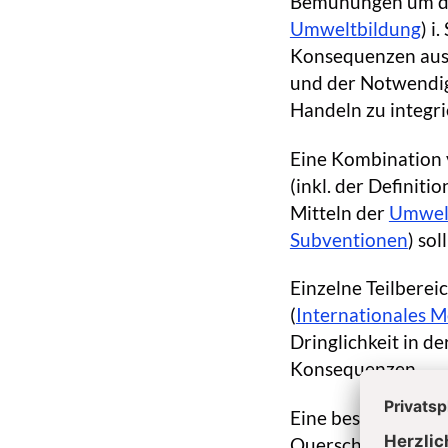
Bemühungen um di
Umweltbildung
) i
Konsequenzen aus 
und der Notwendigk
Handeln zu integri
Eine Kombination 
(inkl. der Definit
Mitteln der
Umwel
Subventionen
) so
Einzelne Teilbereic
(
Internationales 
Dringlichkeit in de
Konsequenzen.
Eine bes. Herausfo
Querschnittsbereic