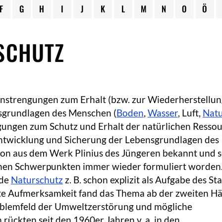
F
G
H
I
J
K
L
M
N
O
Ö
SCHUTZ
Anstrengungen zum Erhalt (bzw. zur Wiederherstellun
sgrundlagen des Menschen (
Boden
,
Wasser
, Luft,
Nat
gungen zum Schutz und Erhalt der natürlichen Resso
 Entwicklung und Sicherung der Lebensgrundlagen des
on aus dem Werk Plinius des Jüngeren bekannt und 
chen Schwerpunkten immer wieder formuliert worden.
rde
Naturschutz
z. B. schon explizit als Aufgabe des St
e Aufmerksamkeit fand das Thema ab der zweiten Hä
roblemfeld der Umweltzerstörung und mögliche
ckten seit den 1960er Jahren v. a. in den