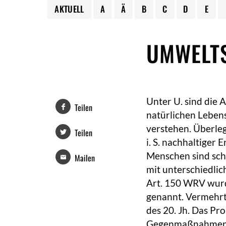
AKTUELL
A
Ä
B
C
D
E
UMWELT
Unter U. sind die 
Teilen
natürlichen Leben
verstehen. Überle
Teilen
i. S. nachhaltiger
Menschen sind sch
Mailen
mit unterschiedli
Art. 150 WRV wu
genannt. Vermehrt
des 20. Jh. Das P
Gegenmaßnahmen rü