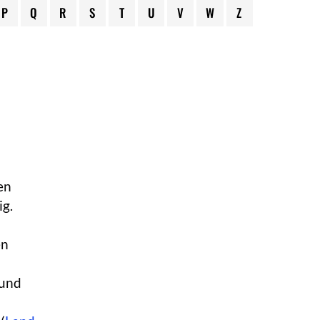
P
Q
R
S
T
U
V
W
Z
en
ig.
en
 und