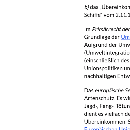
b)
das „Übereinko
Schiffe“ vom 2.1
Im
Primärrecht de
Grundlage der
Umw
Aufgrund der Umwe
(Umweltintegratio
(einschließlich de
Unionspolitiken u
nachhaltigen Entw
Das
europäische S
Artenschutz. Es wi
Jagd-, Fang-, Töt
dient es vielfach 
Übereinkommen. So
Europäischen Uni