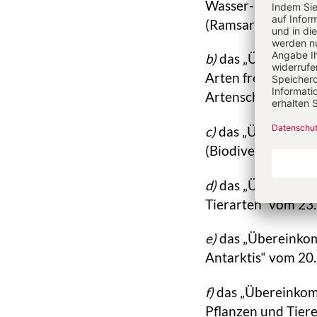
Wasser- und Watvö
(Ramsar-Konvention
b)
das „Übereinkom
Arten freilebende
Artenschutzübere
c)
das „Übereinkomm
(Biodiversitätskon
d)
das „Übereinko
Tierarten“ vom 23
e)
das „Übereinkom
Antarktis“ vom 20
f)
das „Übereinkom
Pflanzen und Tier