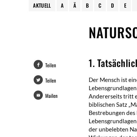
AKTUELL
A
Ä
B
C
D
E
NATURS
1. Tatsächli
Teilen
Der Mensch ist ein
Teilen
Lebensgrundlagen (
Mailen
Andererseits tritt
biblischen Satz „M
Bestrebungen des N
Lebensgrundlagen
der unbelebten Nat