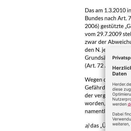
Das am 1.3.2010 in
Bundes nach Art. 7
2006) gestützte „
vom 29.7.2009 stel
zwar der Abweichu
den N. jedoch in 
Grundsätze des N.
(Art. 72 Abs. 3 Nr. 
Wegen des globale
Gefährdungen und 
der vergangenen J
worden, die vorne
namentlich
a)
das „Übereinkom