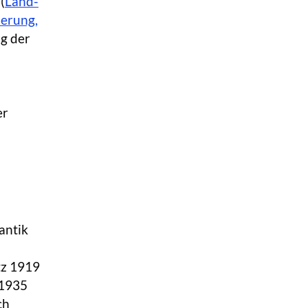
(
Land-
ierung,
g der
er
antik
tz 1919
.1935
ch