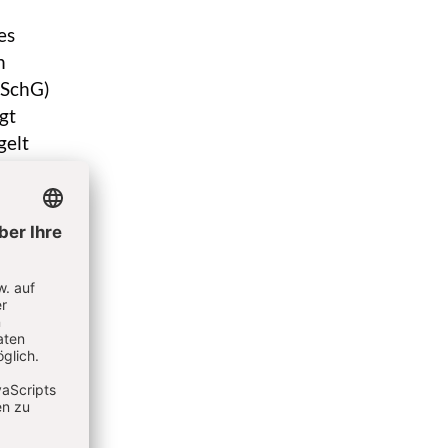
es
n
tSchG)
gt
gelt
inen
-N.es
hrend
lossen
n,
um für