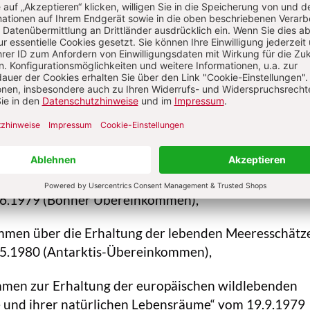
gel, von internationaler Bedeutung“ vom 2.2.1971
, BGBl. II 1976: S. 1265),
men über den internationalen Handel mit gefährdet
r Tiere und Pflanzen“ vom 3.3.1973 (Washingtoner
inkommen, CITES),
en über die Biologische Vielfalt“ vom 5.6.1992
vention, CBD),
mmen zur Erhaltung der wandernden wildlebenden
.6.1979 (Bonner Übereinkommen),
men über die Erhaltung der lebenden Meeresschätz
.5.1980 (Antarktis-Übereinkommen),
men zur Erhaltung der europäischen wildlebenden
e und ihrer natürlichen Lebensräume“ vom 19.9.1979