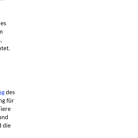
des
m
,
tet.
ng
des
ng für
iere
und
 die