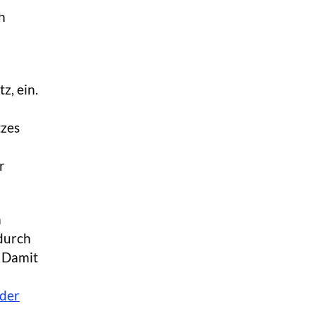
h
z, ein.
tzes
r
m
 durch
. Damit
 der