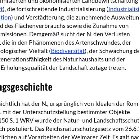
hnisierten und ökonomisierten Landbewirtschaftung 
ft
), die fortschreitende Industrialisierung (
Industrialis
ution
) und Verstädterung, die zunehmende Ausweitun
nd des Flächenverbrauchs sowie die Zunahme von
missionen. Demgemäß sucht der N. den Verlusten
 die in den Phänomenen des Artenschwundes, der
logischer Vielfalt (
Biodiversität
), der Schwächung d
enerationsfähigkeit des Naturhaushalts und der
Erholungsqualität der Landschaft zutage treten.
ngsgeschichte
chtlich hat der N., ursprünglich von Idealen der Rom
h. mit der Unterschutzstellung bestimmter Objekte
. 150 S. 1 WRV wurde der Natur- und Landschaftsschu
ch postuliert. Das Reichsnaturschutzgesetz vom 26.6
ichen auf Vorarbeiten der Weimarer Zeit. Es galt na