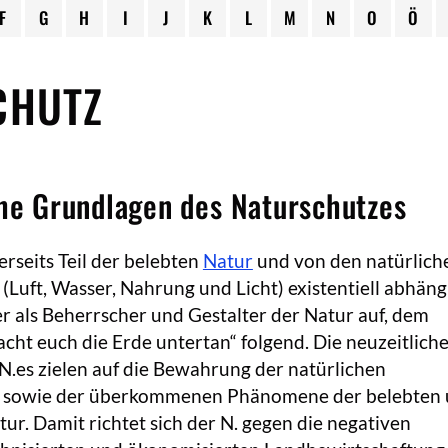
F
G
H
I
J
K
L
M
N
O
Ö
CHUTZ
che Grundlagen des Naturschutzes
erseits Teil der belebten
Natur
und von den natürlich
Luft, Wasser, Nahrung und Licht) existentiell abhäng
 er als Beherrscher und Gestalter der Natur auf, dem
acht euch die Erde untertan“ folgend. Die neuzeitlich
.es zielen auf die Bewahrung der natürlichen
 sowie der überkommenen Phänomene der belebten
ur. Damit richtet sich der N. gegen die negativen