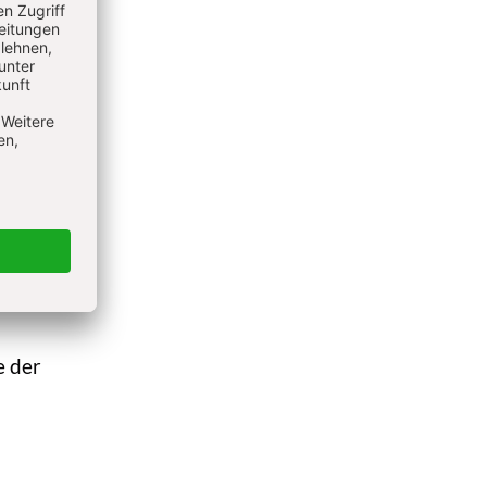
en
e der