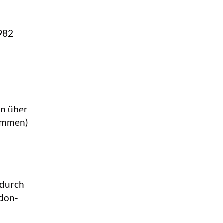
982
en über
kommen)
 durch
ndon-