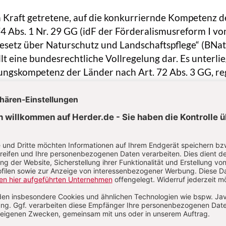
 Kraft getretene, auf die konkurriernde Kompetenz d
4 Abs. 1 Nr. 29 GG (idF der Förderalismusreform I vo
Gesetz über Naturschutz und Landschaftspflege“ (BNa
lt eine bundesrechtliche Vollregelung dar. Es unterlie
ngskompetenz der Länder nach Art. 72 Abs. 3 GG, re
umfassender Weise. Abweichungsfest sind die allgeme
es sowie das Recht des Artenschutzes und des Meeres
2 GG).
n Problemhorizonts des N.es sowie der weltweiten
Verluste der natürlichen Lebensgrundlagen sind wä
ahrzehnte zahlreiche
völkerrechtliche Verträge
gesch
hmlich dem grenzüberscheitenden Artenschutz diene
men über Feuchtgebiete, insbesondere als Lebensra