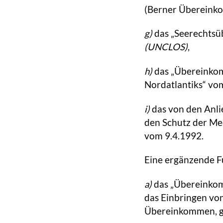
(Berner Übereink
g)
das „Seerechtsü
(UNCLOS)
,
h)
das „Übereinko
Nordatlantiks“ v
i)
das von den Anli
den Schutz der Me
vom 9.4.1992.
Eine ergänzende F
a)
das „Übereinko
das Einbringen vo
Übereinkommen, ge