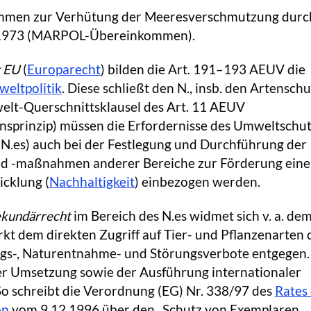
mmen zur Verhütung der Meeresverschmutzung durc
1.1973 (MARPOL-Übereinkommen).
r EU
(
Europarecht
) bilden die Art. 191–193 AEUV die
eltpolitik
. Diese schließt den N., insb. den Artenschut
lt-Querschnittsklausel des Art. 11 AEUV
nsprinzip) müssen die Erfordernisse des Umweltschu
s N.es) auch bei der Festlegung und Durchführung der
nd -maßnahmen anderer Bereiche zur Förderung eine
icklung (
Nachhaltigkeit
) einbezogen werden.
ekundärrecht
im Bereich des N.es widmet sich v. a. de
rkt dem direkten Zugriff auf Tier- und Pflanzenarten
ungs-, Naturentnahme- und Störungsverbote entgegen
der Umsetzung sowie der Ausführung internationaler
 schreibt die Verordnung (EG) Nr. 338/97 des
Rates
on
vom 9.12.1996 über den „Schutz von Exemplaren