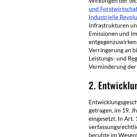
Wirkungen der tec
und Forstwirtscha
Industrielle Revol
Infrastrukturen u
Emissionen und Im
entgegenzuwirken,
Verringerung an bio
Leistungs- und Reg
Verminderung der 
2. Entwicklu
Entwicklungsgeschi
getragen, im 19. J
eingesetzt. In Art
verfassungsrechtli
beruhte im Wesentl