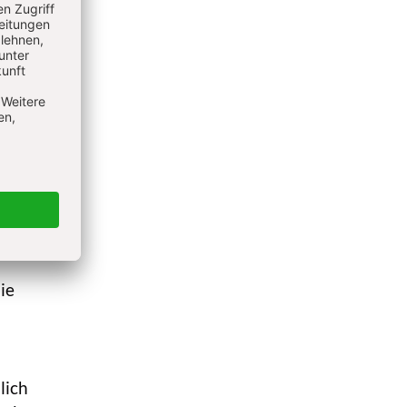
er
 als
iner
iert
risch.
einer
ie
lich