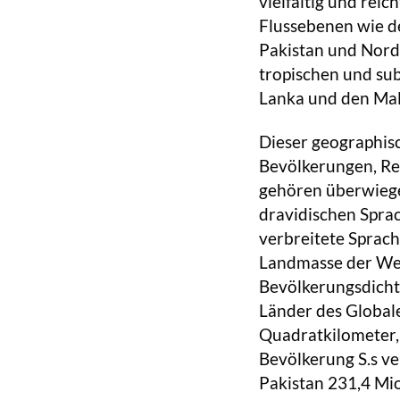
vielfältig und rei
Flussebenen wie d
Pakistan und Nord
tropischen und sub
Lanka und den Mal
Dieser geographisch
Bevölkerungen, Rel
gehören überwiege
dravidischen Spra
verbreitete Sprachf
Landmasse der Wel
Bevölkerungsdichte
Länder des Global
Quadratkilometer, 
Bevölkerung S.s ver
Pakistan 231,4 Mio