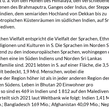
cht u. a. von den Höhen des Himalaya, den verschieden
enen des Brahmaputra, Ganges oder Indus, der Steppe
indien, dem semiariden Hochland von Dekkan bis zu
tropischen Küstenräumen im südlichen Indien, auf Sr
ediven.
en Vielfalt entspricht die Vielfalt der Sprachen, Ethn
igionen und Kulturen in S. Die Sprachen im Norden S
nd zu den indoeuropäischen Sprachen, wohingegen 
chen eine im Süden Indiens und Norden Sri Lankas
amilie sind. 2021 lebten in S. auf einer Fläche, die 3,
t bedeckt, 1,9 Mrd. Menschen, wobei die
 der Region höher ist als in jeder anderen Region de
en Südens. Leben in Bhutan 20 Einwohner pro
so sind es 469 in Indien und 1 812 auf den Malediven
teilt sich 2021 laut Weltbank wie folgt: Indien 1,41 M
.; Bangladesch 169 Mio.; Afghanistan 40,09 Mio.; Nep