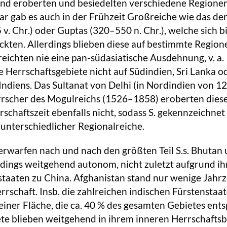
und eroberten und besiedelten verschiedene Regione
r gab es auch in der Frühzeit Großreiche wie das de
. Chr.) oder Guptas (320–550 n. Chr.), welche sich b
ckten. Allerdings blieben diese auf bestimmte Region
eichten nie eine pan-südasiatische Ausdehnung, v. a.
ie Herrschaftsgebiete nicht auf Südindien, Sri Lanka o
 Indiens. Das Sultanat von Delhi (in Nordindien von 1
rrscher des Mogulreichs (1526–1858) eroberten diese
schaftszeit ebenfalls nicht, sodass S. gekennzeichnet
 unterschiedlicher Regionalreiche.
terwarfen nach und nach den größten Teil S.s. Bhutan
rdings weitgehend autonom, nicht zuletzt aufgrund ih
rstaaten zu China. Afghanistan stand nur wenige Jahr
errschaft. Insb. die zahlreichen indischen Fürstenstaa
 einer Fläche, die ca. 40 % des gesamten Gebietes ent
e blieben weitgehend in ihrem inneren Herrschaftsb