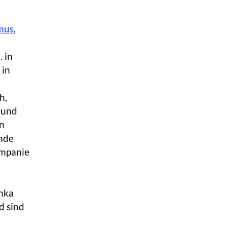
mus
,
 in
 in
h,
a und
en
ende
ompanie
anka
d sind