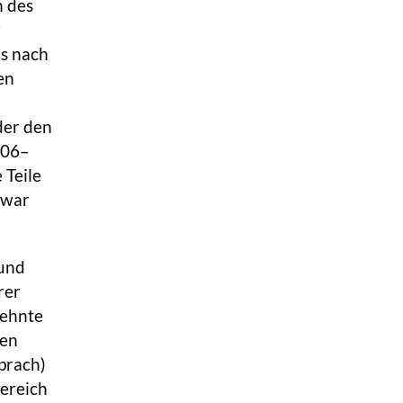
n des
r
is nach
en
der den
206–
 Teile
 war
 und
rer
zehnte
ten
sprach)
ereich