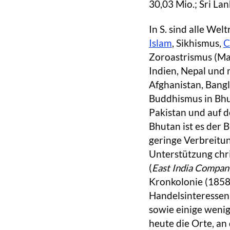
30,03 Mio.; Sri La
In S. sind alle We
Islam
, Sikhismus,
C
Zoroastrismus (Maz
Indien, Nepal und 
Afghanistan, Bangl
Buddhismus in Bhu
Pakistan und auf de
Bhutan ist es der
geringe Verbreitung
Unterstützung chri
(
East India Compan
Kronkolonie (1858
Handelsinteressen 
sowie einige weni
heute die Orte, an