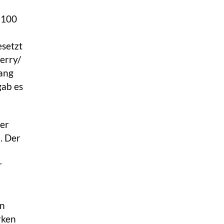
 100
esetzt
erry/
fang
gab es
der
. Der
r
en
rken