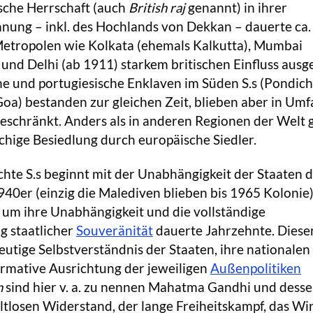
sche Herrschaft (auch
British raj
genannt) in ihrer
ung – inkl. des Hochlands von Dekkan – dauerte ca.
 Metropolen wie Kolkata (ehemals Kalkutta), Mumbai
nd Delhi (ab 1911) starkem britischen Einfluss ausg
e und portugiesische Enklaven im Süden S.s (Pondich
oa) bestanden zur gleichen Zeit, blieben aber in Um
beschränkt. Anders als in anderen Regionen der Welt 
chige Besiedlung durch europäische Siedler.
hte S.s beginnt mit der Unabhängigkeit der Staaten 
40er (einzig die Malediven blieben bis 1965 Kolonie)
 um ihre Unabhängigkeit und die vollständige
g staatlicher
Souveränität
dauerte Jahrzehnte. Diese
heutige Selbstverständnis der Staaten, ihre nationalen
rmative Ausrichtung der jeweiligen
Außenpolitiken
n
sind hier v. a. zu nennen Mahatma Gandhi und dess
ltlosen Widerstand, der lange Freiheitskampf, das Wi