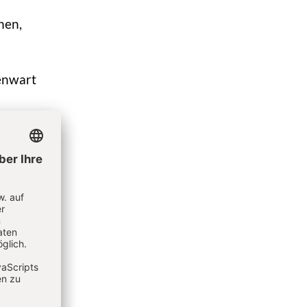
hen,
genwart
hriften
er
igiöser
d
e
t es im
r