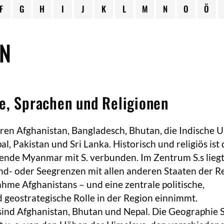
F
G
H
I
J
K
L
M
N
O
Ö
EN
e, Sprachen und Religionen
ren Afghanistan, Bangladesch, Bhutan, die Indische U
l, Pakistan und Sri Lanka. Historisch und religiös ist 
nde Myanmar mit S. verbunden. Im Zentrum S.s lieg
nd- oder Seegrenzen mit allen anderen Staaten der R
ahme Afghanistans – und eine zentrale politische,
d geostrategische Rolle in der Region einnimmt.
sind Afghanistan, Bhutan und Nepal. Die Geographie S.