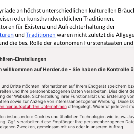
 Myriade an höchst unterschiedlichen kulturellen Bräuc
peisen oder kunsthandwerklichen Traditionen.
toren für Existenz und Aufrechterhaltung der
turen
und
Traditionen
waren nicht zuletzt die Allge
und die bes. Rolle der autonomen Fürstenstaaten und
ie auch während der Zeit des
Kolonialismus
 und nicht zuletzt die Bedeutung der
Sprachen
bzw. Sc
Traditionen, die trotz der Verbreitung und Relevanz d
 in S. nicht verdrängt wurden.
nität in kultureller, ethnischer, sprachlicher und rel
b der Staaten S.s ist ein zentrales verbindendes
esamten Region. So weisen Afghanistan, Pakistan un
iöse Homogenität auf, jedoch steht dieser eine groß
thnische Heterogenität gegenüber. Demgegenüber gib
 Lanka trotzdem eine große Minderheit hinduistische