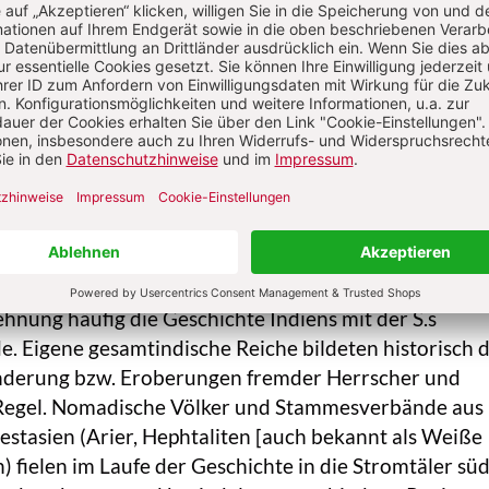
ch ist v. a. Heimat der muslimischen Bengalen, die ab
chen Bundesstaat West-Bengalen leben, der jedoch
indus bewohnt wird. Neben dieser Heterogenität tritt
des Kennzeichen die Dominanz Indiens in S. Neben se
hischen Lage und schieren Bevölkerungsgröße domin
 a. wirtschaftlich, politisch, geostrategisch und militä
e, Staaten und politische Systeme
t keine gemeinsame Geschichte auf, wobei aufgrund s
ehnung häufig die Geschichte Indiens mit der S.s
e. Eigene gesamtindische Reiche bildeten historisch d
derung bzw. Eroberungen fremder Herrscher und
Regel. Nomadische Völker und Stammesverbände aus
stasien (Arier, Hephtaliten [auch bekannt als Weiße
 fielen im Laufe der Geschichte in die Stromtäler süd