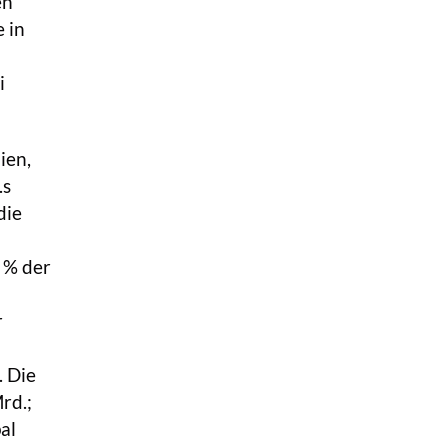
en
 in
i
ien,
.s
die
5 % der
r
. Die
rd.;
al