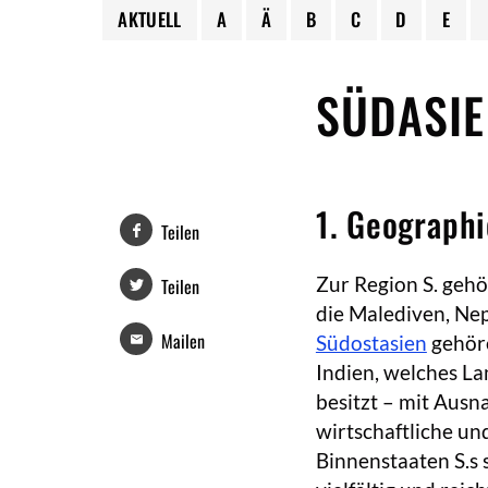
AKTUELL
A
Ä
B
C
D
E
SÜDASI
1. Geographi
Teilen
Zur Region S. gehö
Teilen
die Malediven, Nepa
Mailen
Südostasien
gehöre
Indien, welches La
besitzt – mit Ausn
wirtschaftliche un
Binnenstaaten S.s 