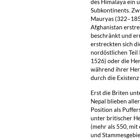
des Himalaya ein 
Subkontinents. Zwa
Mauryas (322–185 v
Afghanistan erstre
beschränkt und err
erstreckten sich d
nordöstlichen Teil
1526) oder die He
während ihrer Herr
durch die Existenz
Erst die Briten un
Nepal blieben alle
Position als Puffe
unter britischer H
(mehr als 550, mit
und Stammesgebiet