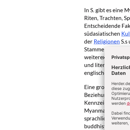
In S. gibt es eine
Riten, Trachten, S
Entscheidende Fak
südasiatischen
Kul
der
Religionen
S.s 
Stammesgebiete, d
weiterexistierten,
und literarischen 
englischen Sprache
Eine große Heteroge
Beziehung innerhal
Kennzeichen der g
Myanmar zwar relig
sprachliche und e
buddhistischen Sri