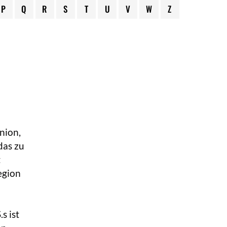
P
Q
R
S
T
U
V
W
Z
nion,
das zu
t
egion
s ist