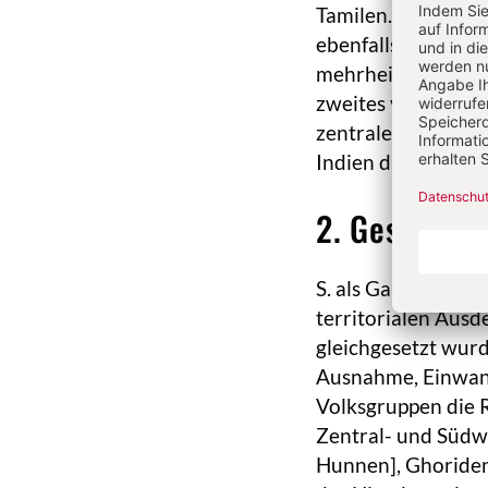
Tamilen. Banglades
ebenfalls im indis
mehrheitlich von H
zweites verbinden
zentralen geograp
Indien die Region v.
2. Geschicht
S. als Ganzes weis
territorialen Ausd
gleichgesetzt wurd
Ausnahme, Einwan
Volksgruppen die 
Zentral- und Südwe
Hunnen], Ghoriden)