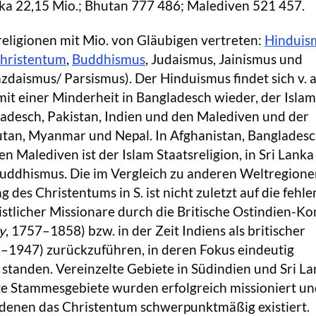
nka 22,15 Mio.; Bhutan 777 486; Malediven 521 457.
ltreligionen mit Mio. von Gläubigen vertreten:
Hinduis
hristentum
,
Buddhismus
, Judaismus, Jainismus und
daismus/ Parsismus). Der Hinduismus findet sich v. a.
mit einer Minderheit in Bangladesch wieder, der Islam
adesch, Pakistan, Indien und den Malediven und der
tan, Myanmar und Nepal. In Afghanistan, Bangladesc
n Malediven ist der Islam Staatsreligion, in Sri Lank
 Buddhismus. Die im Vergleich zu anderen Weltregion
 des Christentums in S. ist nicht zuletzt auf die fehl
stlicher Missionare durch die Britische Ostindien-K
y
, 1757–1858) bzw. in der Zeit Indiens als britischer
–1947) zurückzuführen, in deren Fokus eindeutig
standen. Vereinzelte Gebiete in Südindien und Sri L
ge Stammesgebiete wurden erfolgreich missioniert un
 denen das Christentum schwerpunktmäßig existiert.