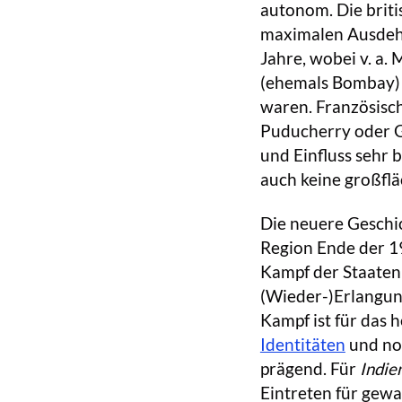
autonom. Die briti
maximalen Ausdehn
Jahre, wobei v. a.
(ehemals Bombay) u
waren. Französisch
Puducherry oder G
und Einfluss sehr 
auch keine großflä
Die neuere Geschic
Region Ende der 19
Kampf der Staaten
(Wieder-)Erlangun
Kampf ist für das 
Identitäten
und no
prägend. Für
Indie
Eintreten für gewa