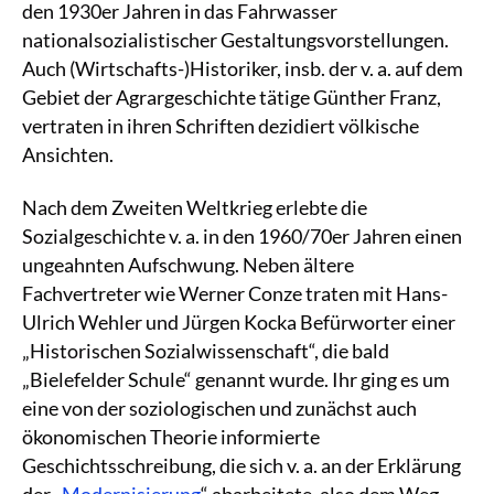
den 1930er Jahren in das Fahrwasser
nationalsozialistischer Gestaltungsvorstellungen.
Auch (Wirtschafts-)Historiker, insb. der v. a. auf dem
Gebiet der Agrargeschichte tätige Günther Franz,
vertraten in ihren Schriften dezidiert völkische
Ansichten.
Nach dem Zweiten Weltkrieg erlebte die
Sozialgeschichte v. a. in den 1960/70er Jahren einen
ungeahnten Aufschwung. Neben ältere
Fachvertreter wie Werner Conze traten mit Hans-
Ulrich Wehler und Jürgen Kocka Befürworter einer
„Historischen Sozialwissenschaft“, die bald
„Bielefelder Schule“ genannt wurde. Ihr ging es um
eine von der soziologischen und zunächst auch
ökonomischen Theorie informierte
Geschichtsschreibung, die sich v. a. an der Erklärung
der „
Modernisierung
“ abarbeitete, also dem Weg