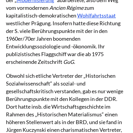
vom vormodernen
Ancien Régime
zum
kapitalistisch-demokratischen
Wohlfahrtsstaat
westlicher Prägung. Insofern hatte diese Richtung
der S. viele Berührungspunkte mit der in den
1960er/70er Jahren boomenden
Entwicklungssoziologie und -ökonomik. Ihr
publizistisches Flaggschiff war die ab 1975
erscheinende Zeitschrift
GuG.
Obwohl sich etliche Vertreter der „Historischen
Sozialwissenschaft“ als sozial- und
gesellschaftskritisch verstanden, gab es nur wenige
Berührungspunkte mit den Kollegen in der DDR.
Dort hatte insb. die Wirtschaftsgeschichte im
Rahmen des „Historischen Materialismus“ einen
höheren Stellenwert als in der BRD, und sie fand in
Jürgen Kuczynski einen charismatischen Vertreter,