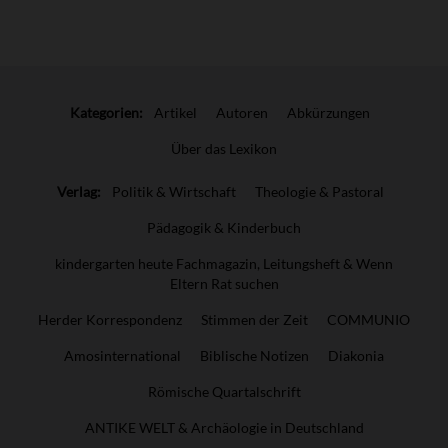
Überschrift
Artikel-
Kategorien:
Artikel
Autoren
Abkürzungen
Infos
Über das Lexikon
Verlag:
Politik & Wirtschaft
Theologie & Pastoral
Pädagogik & Kinderbuch
kindergarten heute Fachmagazin, Leitungsheft & Wenn
Eltern Rat suchen
Herder Korrespondenz
Stimmen der Zeit
COMMUNIO
Amosinternational
Biblische Notizen
Diakonia
Römische Quartalschrift
ANTIKE WELT & Archäologie in Deutschland