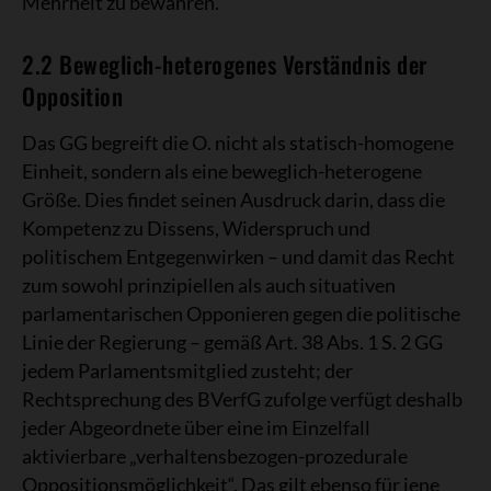
Mehrheit zu bewahren.
2.2 Beweglich-heterogenes Verständnis der
Opposition
Das GG begreift die O. nicht als statisch-homogene
Einheit, sondern als eine beweglich-heterogene
Größe. Dies findet seinen Ausdruck darin, dass die
Kompetenz zu Dissens, Widerspruch und
politischem Entgegenwirken – und damit das Recht
zum sowohl prinzipiellen als auch situativen
parlamentarischen Opponieren gegen die politische
Linie der Regierung – gemäß Art. 38 Abs. 1 S. 2 GG
jedem Parlamentsmitglied zusteht; der
Rechtsprechung des BVerfG zufolge verfügt deshalb
jeder Abgeordnete über eine im Einzelfall
aktivierbare „verhaltensbezogen-prozedurale
Oppositionsmöglichkeit“. Das gilt ebenso für jene