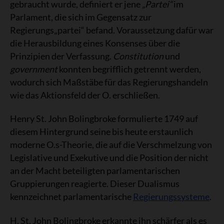
gebraucht wurde, definiert er jene
„Partei“
im
Parlament, die sich im Gegensatz zur
Regierungs„partei“ befand. Voraussetzung dafür war
die Herausbildung eines Konsenses über die
Prinzipien der Verfassung.
Constitution
und
government
konnten begrifflich getrennt werden,
wodurch sich Maßstäbe für das Regierungshandeln
wie das Aktionsfeld der O. erschließen.
Henry St. John Bolingbroke formulierte 1749 auf
diesem Hintergrund seine bis heute erstaunlich
moderne O.s-Theorie, die auf die Verschmelzung von
Legislative und Exekutive und die Position der nicht
an der Macht beteiligten parlamentarischen
Gruppierungen reagierte. Dieser Dualismus
kennzeichnet parlamentarische
Regierungssysteme
.
H. St. John Bolingbroke erkannte ihn schärfer als es