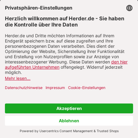
VERTRAG WIDERRUFEN
ABO ONLINE KÜNDIGEN
NACH OBEN