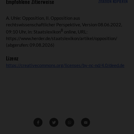
Empfohlene Zitierweise
ZITATION KOPIEREN
A. Uhle: Opposition, II. Opposition aus
rechtswissenschaftlicher Perspektive, Version 08.06.2022,
8
09:10 Uhr, in: Staatslexikon
online, URL:
https://www.herder.de/staatslexikon/artikel/opposition/
(abgerufen: 09.08.2026)
Lizenz
https://creativecommons.org/licenses/by-nc-nd/4.0/deed.de
Teilen
Teilen
Whatsapp
Mailen