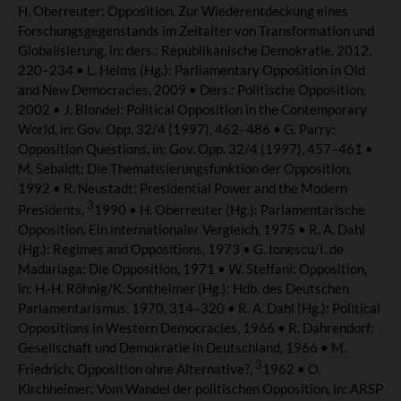
H. Oberreuter: Opposition, Zur Wiederentdeckung eines
Forschungsgegenstands im Zeitalter von Transformation und
Globalisierung, in: ders.: Republikanische Demokratie, 2012,
220–234 • L. Helms (Hg.): Parliamentary Opposition in Old
and New Democracies, 2009 • Ders.: Politische Opposition,
2002 • J. Blondel: Political Opposition in the Contemporary
World, in: Gov. Opp. 32/4 (1997), 462–486 • G. Parry:
Opposition Questions, in: Gov. Opp. 32/4 (1997), 457–461 •
M. Sebaldt: Die Thematisierungsfunktion der Opposition,
1992 • R. Neustadt: Presidential Power and the Modern
3
Presidents,
1990 • H. Oberreuter (Hg.): Parlamentarische
Opposition. Ein internationaler Vergleich, 1975 • R. A. Dahl
(Hg.): Regimes and Oppositions, 1973 • G. Ionescu/I. de
Madariaga: Die Opposition, 1971 • W. Steffani: Opposition,
in: H.-H. Röhnig/K. Sontheimer (Hg.): Hdb. des Deutschen
Parlamentarismus, 1970, 314–320 • R. A. Dahl (Hg.): Political
Oppositions in Western Democracies, 1966 • R. Dahrendorf:
Gesellschaft und Demokratie in Deutschland, 1966 • M.
3
Friedrich: Opposition ohne Alternative?,
1962 • O.
Kirchheimer: Vom Wandel der politischen Opposition, in: ARSP