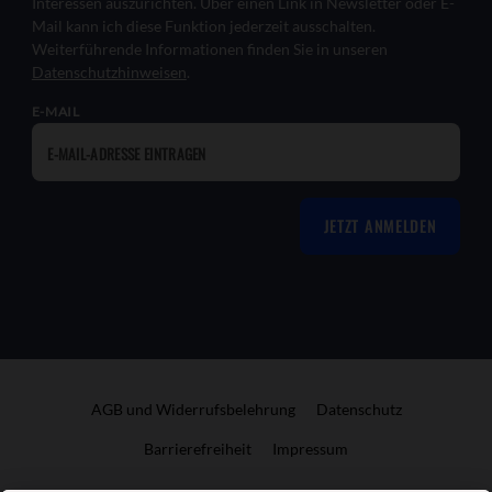
Interessen auszurichten. Über einen Link in Newsletter oder E-
Mail kann ich diese Funktion jederzeit ausschalten.
Weiterführende Informationen finden Sie in unseren
Datenschutzhinweisen
.
E-MAIL
JETZT ANMELDEN
AGB und Widerrufsbelehrung
Datenschutz
Barrierefreiheit
Impressum