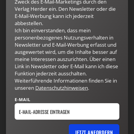
Zweck des E-Mail-Marketings durch den
Ausnahmen abgesehen unwahrscheinlich und
Verlag Herder ein. Den Newsletter oder die
diffuse O. typisch gewesen. Die
E-Mail-Werbung kann ich jederzeit
Ideologisierungstendenzen im Parteiensystem des
abbestellen.
21. Jh. führen offensichtlich nun zu
Ich bin einverstanden, dass mein
institutionenübergreifenden Loyalitäten einerseits
personenbezogenes Nutzungsverhalten in
und zu parlamentarischer Minderheitsidentität
Newsletter und E-Mail-Werbung erfasst und
anderseits. Unter
divided government
führt
ausgewertet wird, um die Inhalte besser auf
meine Interessen auszurichten. Über einen
Ideologisierung unweigerlich zu einer Angleichung
Link in Newsletter oder E-Mail kann ich diese
an das O.s-Muster des parlamentarischen
Funktion jederzeit ausschalten.
Regierungssystems. Dieses (Idealtypus
Weiterführende Informationen finden Sie in
Großbritannien) fusioniert die Gewalten und
unseren
Datenschutzhinweisen
.
scheidet regierende Mehrheit und O. Im Prinzip wird
die verfassungspolitische Funktion der O. im Sinne
E-MAIL
politischer
balance of powers
konstituiert, der
parlamentarische Funktionsbereich praktisch (wie
z. B. in der BRD nicht unbedingt rechtlich) nach den
Rollen von Mehrheit und Minderheit
JETZT ANFORDERN