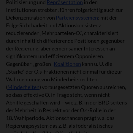
Politisierung und
Repräsentation
in den
Institutionen strebten, führen folgerichtig auch zur
Dekonzentration von
Parteiensystemen
: mit der
Folge Sichtbarkeit und Aktionskonsistenz
reduzierender „Mehrparteien-O.“, charakterisiert
durch inhaltlich differierende Positionen gegenüber
der Regierung, aber gemeinsamer Interessen an
signifikantem und effizientem Opponieren.
Gegenüber „großen“
Koalitionen
kann u. U. die
„Stärke“ der O.s-Fraktionen nicht einmal für die zur
Wahrnehmung von Minderheitsrechten
(
Minderheiten
) vorausgesetzten Quoren ausreichen,
so dass effektive O. in Frage steht, wenn nicht
Abhilfe geschaffen wird – wie z. B. in der BRD seitens
der Mehrheit in Respekt vor der O.s-Rolle in der
18. Wahlperiode. Aktionschancen prägt v. a. das
Regierungssystem das z. B. als föderalistisches