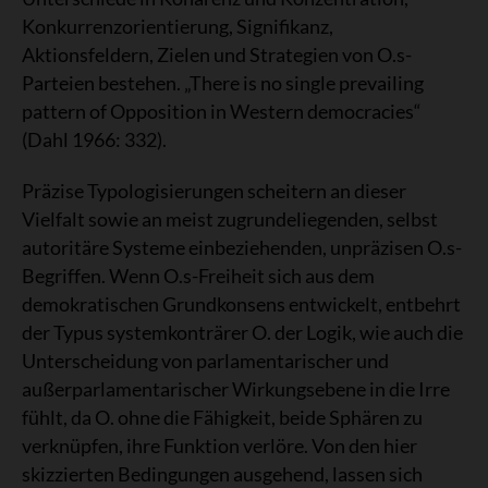
Konkurrenzorientierung, Signifikanz,
Aktionsfeldern, Zielen und Strategien von O.s-
Parteien bestehen. „There is no single prevailing
pattern of Opposition in Western democracies“
(Dahl 1966: 332).
Präzise Typologisierungen scheitern an dieser
Vielfalt sowie an meist zugrundeliegenden, selbst
autoritäre Systeme einbeziehenden, unpräzisen O.s-
Begriffen. Wenn O.s-Freiheit sich aus dem
demokratischen Grundkonsens entwickelt, entbehrt
der Typus systemkonträrer O. der Logik, wie auch die
Unterscheidung von parlamentarischer und
außerparlamentarischer Wirkungsebene in die Irre
fühlt, da O. ohne die Fähigkeit, beide Sphären zu
verknüpfen, ihre Funktion verlöre. Von den hier
skizzierten Bedingungen ausgehend, lassen sich