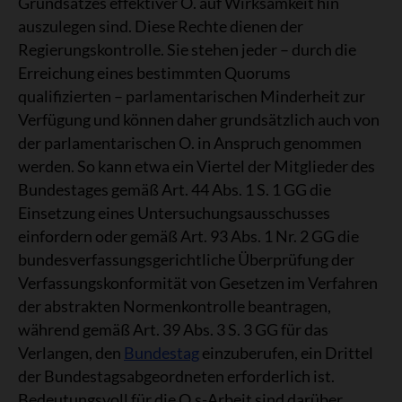
Grundsatzes effektiver O. auf Wirksamkeit hin
auszulegen sind. Diese Rechte dienen der
Regierungskontrolle. Sie stehen jeder – durch die
Erreichung eines bestimmten Quorums
qualifizierten – parlamentarischen Minderheit zur
Verfügung und können daher grundsätzlich auch von
der parlamentarischen O. in Anspruch genommen
werden. So kann etwa ein Viertel der Mitglieder des
Bundestages gemäß Art. 44 Abs. 1 S. 1 GG die
Einsetzung eines Untersuchungsausschusses
einfordern oder gemäß Art. 93 Abs. 1 Nr. 2 GG die
bundesverfassungsgerichtliche Überprüfung der
Verfassungskonformität von Gesetzen im Verfahren
der abstrakten Normenkontrolle beantragen,
während gemäß Art. 39 Abs. 3 S. 3 GG für das
Verlangen, den
Bundestag
einzuberufen, ein Drittel
der Bundestagsabgeordneten erforderlich ist.
Bedeutungsvoll für die O.s-Arbeit sind darüber