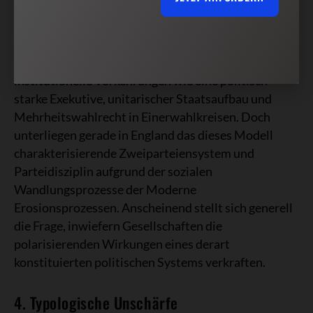
aufgeschlüsselt und die O. im Sinne ihrer
Effektivierung durch bes. materielle Zulagen im
Wettbewerb unterstützt. Zum Westminstermodell
homogener O. führen aber letztlich spezifische
institutionelle Vorkehrungen wie eine politisch
starke Exekutive, unitarischer Staatsaufbau und
Mehrheitswahlrecht in Einerwahlkreisen. Doch
unterliegen gerade in England das dieses Modell
charakterisierende Zweiparteiensystem und
Parteidisziplin aufgrund der sozialen
Wandlungsprozesse der Moderne
Erosionsprozessen. Anscheinend stellt sich generell
die Frage, inwiefern Gesellschaften die
polarisierenden Wirkungen eines derart
konstituierten politischen Systems verkraften.
4. Typologische Unschärfe