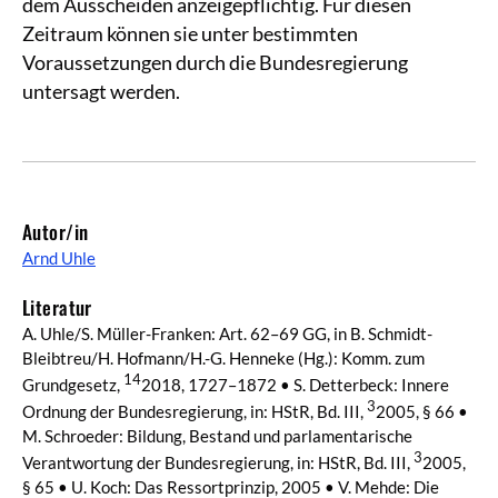
dem Ausscheiden anzeigepflichtig. Für diesen
Zeitraum können sie unter bestimmten
Voraussetzungen durch die Bundesregierung
untersagt werden.
Autor/in
Arnd Uhle
Literatur
A. Uhle/S. Müller-Franken: Art. 62–69 GG, in B. Schmidt-
Bleibtreu/H. Hofmann/H.-G. Henneke (Hg.): Komm. zum
14
Grundgesetz,
2018, 1727–1872 • S. Detterbeck: Innere
3
Ordnung der Bundesregierung, in: HStR, Bd. III,
2005, § 66 •
M. Schroeder: Bildung, Bestand und parlamentarische
3
Verantwortung der Bundesregierung, in: HStR, Bd. III,
2005,
§ 65 • U. Koch: Das Ressortprinzip, 2005 • V. Mehde: Die