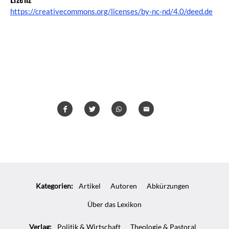
https://creativecommons.org/licenses/by-nc-nd/4.0/deed.de
Teilen
Teilen
Whatsapp
Mailen
Überschrift
Artikel-
Kategorien:
Artikel
Autoren
Abkürzungen
Infos
Über das Lexikon
Verlag:
Politik & Wirtschaft
Theologie & Pastoral