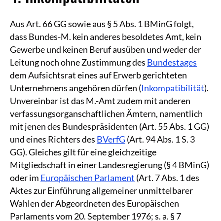
Aus Art. 66 GG sowie aus § 5 Abs. 1 BMinG folgt,
dass Bundes-M. kein anderes besoldetes Amt, kein
Gewerbe und keinen Beruf ausüben und weder der
Leitung noch ohne Zustimmung des
Bundestages
dem Aufsichtsrat eines auf Erwerb gerichteten
Unternehmens angehören dürfen (
Inkompatibilität
).
Unvereinbar ist das M.-Amt zudem mit anderen
verfassungsorganschaftlichen Ämtern, namentlich
mit jenen des Bundespräsidenten (Art. 55 Abs. 1 GG)
und eines Richters des
BVerfG
(Art. 94 Abs. 1 S. 3
GG). Gleiches gilt für eine gleichzeitige
Mitgliedschaft in einer Landesregierung (§ 4 BMinG)
oder im
Europäischen Parlament
(Art. 7 Abs. 1 des
Aktes zur Einführung allgemeiner unmittelbarer
Wahlen der Abgeordneten des Europäischen
Parlaments vom 20. September 1976; s. a. § 7