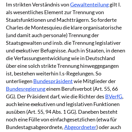
Im strikten Verständnis von
Gewaltenteilung
gilt I.
als wesentliches Element zur Trennung von
Staatsfunktionen und Machtträgern. So forderte
Charles de Montesquieu die klare organisatorische
(und damit auch personale) Trennung der
Staatsgewalten und insb. die Trennung legislativer
und exekutiver Befugnisse. Auch in Staaten, in denen
die Verfassungsentwicklung wie in Deutschland
über eine solch strikte Trennung hinweggegangen
ist, bestehen weiterhin I.s-Regelungen. So
unterliegen
Bundespräsident
wie Mitglieder der
Bundesregierung
einem Berufsverbot (Art. 55, 66
GG). Der Präsident darf, wie die Richter des
BVerfG
,
auch keine exekutiven und legislativen Funktionen
ausüben (Art. 55, 94 Abs. 1 GG). Daneben besteht
noch eine Fülle von einfachgesetzlichen (etwa für
Bundestagsabgeordnete,
Abgeordneter
) oder auch