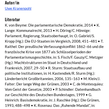
Autor/in
Uwe Kranenpohl
Literatur
K. von Beyme: Die parlamentarische Demokratie, 2014 • K.
Lange: Kommunalrecht, 2013 • H. Döring/C. Hönnige:
Parlament, Regierung, Staatsoberhaupt, in: O. Gabriel/S.
Kropp (Hg.): Die EU-Staaten im Vergleich, 2008, 451–481 • T.
Raithel: Der preußische Verfassungskonflikt 1862–66 und die
französische Krise von 1877 als Schlüsselperioden der
Parlamentarismusgeschichte, in: S. Fisch/F. Gauzy/C. Metzger
(Hg.): Machtstrukturen im Staat in Deutschland und
Frankreich, 2007, 29–50 • R. Sturm: Staatsaufbau und
politische Institutionen, in: H. Kastendiek/R. Sturm (Hg.):
Länderbericht Großbritannien, 2006, 135–163 • M. Klein/J.
Falter: Der lange Weg der Grünen, 2003 • C. de Montesquieu:
Vom Geist der Gesetze, 2003 • P. Schindler: Datenhandbuch
zur Geschichte des Deutschen Bundestages, 1999 • G.
Heinrich: Basisdemokratie, in: J. Raschke (Hg.): Die Grünen,
1993, 488–498 • K. Rosenau: Das „Ruhende Mandat“, in: