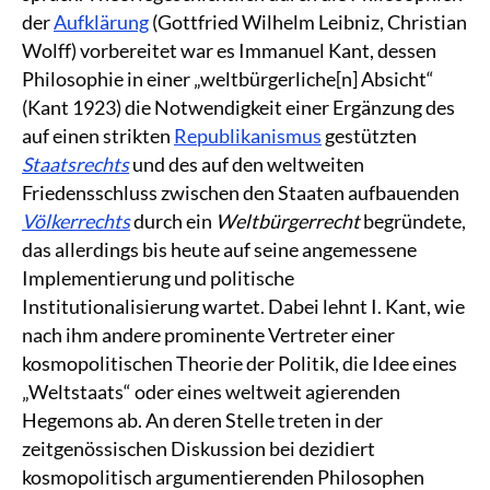
der
Aufklärung
(Gottfried Wilhelm Leibniz, Christian
Wolff) vorbereitet war es Immanuel Kant, dessen
Philosophie in einer „weltbürgerliche[n] Absicht“
(Kant 1923) die Notwendigkeit einer Ergänzung des
auf einen strikten
Republikanismus
gestützten
Staatsrechts
und des auf den weltweiten
Friedensschluss zwischen den Staaten aufbauenden
Völkerrechts
durch ein
Weltbürgerrecht
begründete,
das allerdings bis heute auf seine angemessene
Implementierung und politische
Institutionalisierung wartet. Dabei lehnt I. Kant, wie
nach ihm andere prominente Vertreter einer
kosmopolitischen Theorie der Politik, die Idee eines
„Weltstaats“ oder eines weltweit agierenden
Hegemons ab. An deren Stelle treten in der
zeitgenössischen Diskussion bei dezidiert
kosmopolitisch argumentierenden Philosophen