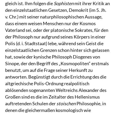
gleich ist. Ihm folgen die
Sophisten
mit ihrer Kritik an
den einzelstaatlichen Gesetzen, Demokrit (im 5. Jh.
v. Chr.) mit seiner naturphilosophischen Aussage,
dass einem weisen Menschen nur der Kosmos
Vaterland sei, oder der platonische Sokrates, für den
der Philosoph nur aufgrund seines Körpers in einer
Polis (d. i. Stadtstaat) lebe, während sein Geist die
einzelstaatlichen Grenzen schon hinter sich gelassen
hat, sowie der kynische Philosoph Diogenes von
Sinope, der den Begriff des „Kosmopoliten“ erstmals
benutzt, um auf die Frage seiner Herkunft zu
antworten. Begünstigt durch die Errichtung des die
altgriechische Polis-Ordnung realpolitisch
ablösenden sogenannten Weltreichs Alexander des
Großen sind es die im Zeitalter des Hellenismus
auftretenden Schulen der
stoischen
Philosophie, in
denen die gleichermaßen kosmologisch wie