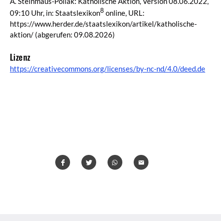
A. Steinmaus-Pollak: Katholische Aktion, Version 08.06.2022,
8
09:10 Uhr, in: Staatslexikon
online, URL:
https://www.herder.de/staatslexikon/artikel/katholische-
aktion/
(abgerufen: 09.08.2026)
Lizenz
https://creativecommons.org/licenses/by-nc-nd/4.0/deed.de
Teilen
Teilen
Whatsapp
Mailen
Überschrift