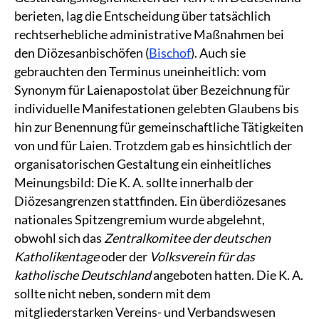
berieten, lag die Entscheidung über tatsächlich
rechtserhebliche administrative Maßnahmen bei
den Diözesanbischöfen (
Bischof
). Auch sie
gebrauchten den Terminus uneinheitlich: vom
Synonym für Laienapostolat über Bezeichnung für
individuelle Manifestationen gelebten Glaubens bis
hin zur Benennung für gemeinschaftliche Tätigkeiten
von und für Laien. Trotzdem gab es hinsichtlich der
organisatorischen Gestaltung ein einheitliches
Meinungsbild: Die K. A. sollte innerhalb der
Diözesangrenzen stattfinden. Ein überdiözesanes
nationales Spitzengremium wurde abgelehnt,
obwohl sich das
Zentralkomitee der deutschen
Katholikentage
oder der
Volksverein für das
katholische Deutschland
angeboten hatten. Die K. A.
sollte nicht neben, sondern mit dem
mitgliederstarken Vereins- und Verbandswesen