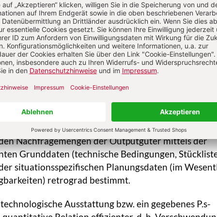
 Zusammenhänge der P.s-Prozessausführung werden i
bs- und insb. der volks-)wirtschaftlichen Betrachtun
n, während bei der technisch-ingenieurwissenschaft
räzisere technische Analyse und Gestaltung des
ozesses erfolgen.
nstheorie, Produktionsfunktion und
t-Objektarten wird bei (Outputgut-induzierten) P.en
 den Nachfragemengen der Outputgüter mittels der
enten Grunddaten (technische Bedingungen, Stücklist
der situationsspezifischen Planungsdaten (im Wesent
gbarkeiten) retrograd bestimmt.
technologische Ausstattung bzw. ein gegebenes P.s-
 quantitative Relation effizienter, d. h. Verschwendu