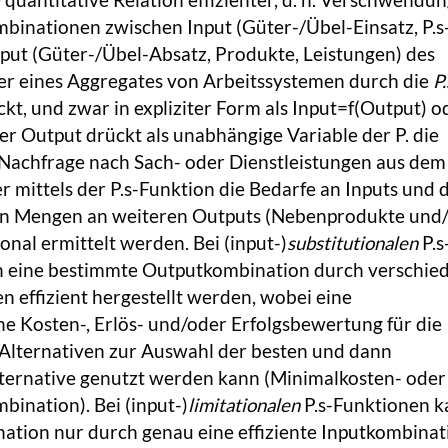
binationen zwischen Input (Güter-/Übel-Einsatz, P.s
put (Güter-/Übel-Absatz, Produkte, Leistungen) des
er eines Aggregates von Arbeitssystemen durch die
P.
t, und zwar in expliziter Form als Input=f(Output) o
er Output drückt als unabhängige Variable der P. die
Nachfrage nach Sach- oder Dienstleistungen aus dem 
r mittels der P.s-Funktion die Bedarfe an Inputs und 
en Mengen an weiteren Outputs (Nebenprodukte und
onal ermittelt werden. Bei (input-)
substitutionalen
P.s
n eine bestimmte Outputkombination durch verschie
 effizient hergestellt werden, wobei eine
che Kosten-, Erlös- und/oder Erfolgsbewertung für die
 Alternativen zur Auswahl der besten und dann
ernative genutzt werden kann (Minimalkosten- oder
ination). Bei (input-)
limitationalen
P.s-Funktionen 
ation nur durch genau eine effiziente Inputkombinat