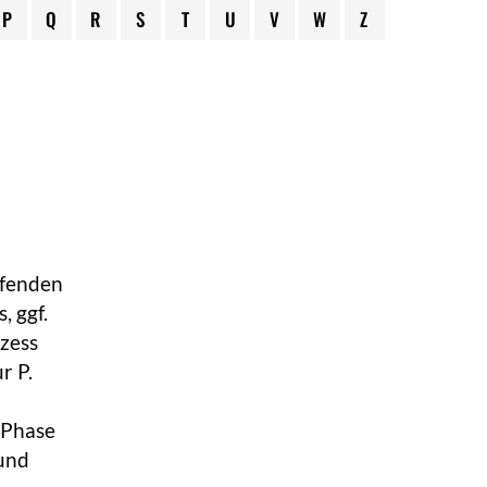
P
Q
R
S
T
U
V
W
Z
ffenden
 ggf.
ozess
r P.
e Phase
 und