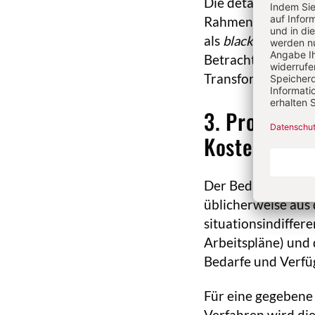
Die detaillierten
Rahmen der (betrie
als
black box
gesehe
Betrachtung eine p
Transformationspr
3. Produktio
Kosten
Der Bedarf an Inpu
üblicherweise aus
situationsindiffer
Arbeitspläne) und 
Bedarfe und Verfü
Für eine gegebene 
Verfahren wird die