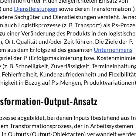
Definition unter P. den zielgerichteten Einsatz von
) und
Dienstleistungen
sowie deren Transformation (i
dere Sachgüter und Dienstleistungen versteht. Je na
 auch Logistikprozesse (z. B. Transport) als P.s-Proze
zu einer Veränderung des Produkts in den logistisch
Ort, Qualität und/oder Zeit führen. Die Ziele der P.
m aus dem Erfolgsziel des gesamten
Unternehmens
gsziel der P. (Erfolgsmaximierung bzw. Kostenminimi
e (z. B. Schnelligkeit, Zuverlässigkeit, Termineinhaltung
B. Fehlerfreiheit, Kundenzufriedenheit) und Flexibilität
ähigkeit in Bezug auf P.s-Mengen, Produktvariationen)
nsformation-Output-Ansatz
ozesse abgebildet, bei denen Inputs (bestehend aus I
nem Transformationsprozess, der in Arbeitssystemen
 in Outputs (Output-Objektarten) verwandelt werden 