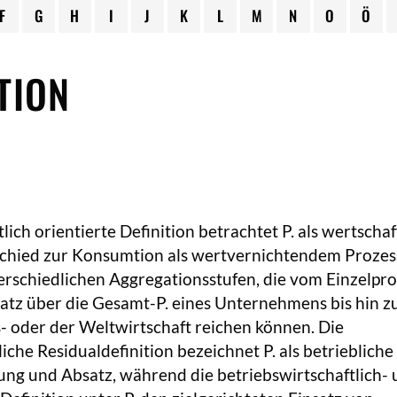
F
G
H
I
J
K
L
M
N
O
Ö
TION
lich orientierte Definition betrachtet P. als wertscha
chied zur Konsumtion als wertvernichtendem Prozess,
erschiedlichen Aggregationsstufen, die vom Einzelpr
atz über die Gesamt-P. eines Unternehmens bis hin zu
- oder der Weltwirtschaft reichen können. Die
iche Residualdefinition bezeichnet P. als betrieblich
ung und Absatz, während die betriebswirtschaftlich-