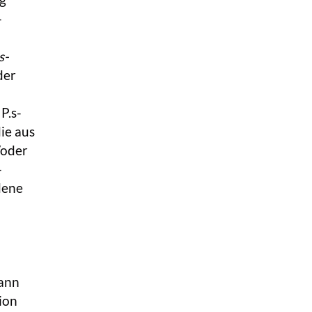
-
s-
der
P.s-
die aus
/oder
-
dene
kann
ion