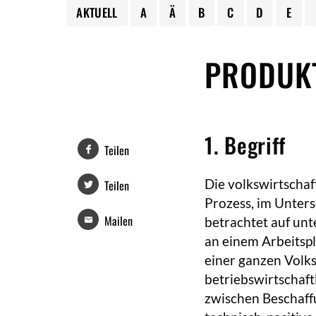
AKTUELL
A
Ä
B
C
D
E
PRODUK
1. Begriff
Teilen
Die volkswirtschaft
Teilen
Prozess, im Unters
Mailen
betrachtet auf unt
an einem Arbeitspl
einer ganzen Volks
betriebswirtschaftl
zwischen Beschaff