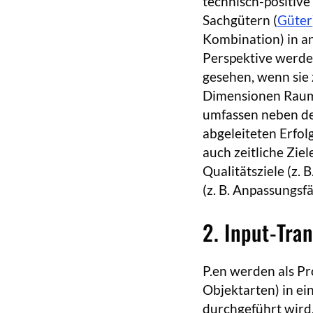
technisch-positive 
Sachgütern (
Güter
Kombination) in an
Perspektive werden
gesehen, wenn sie 
Dimensionen Raum, 
umfassen neben de
abgeleiteten Erfol
auch zeitliche Ziel
Qualitätsziele (z. 
(z. B. Anpassungsf
2. Input-Tra
P.en werden als Pr
Objektarten) in ei
durchgeführt wird,