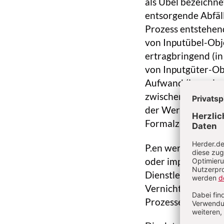
als Übel bezeichne
entsorgende Abfäl
Prozess entstehend
von Inputübel-Obj
ertragbringend (i
von Inputgüter-Ob
Aufwand (in reale
zwischen (monetäre
der Wertschöpfung
Formalziel der P. is
P.en werden von R
oder impliziten (
Dienstleistungen) 
Vernichtung von (d
Prozesses ist (Bsp.