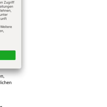
m
g meist
lichen
en,
lichen
ng