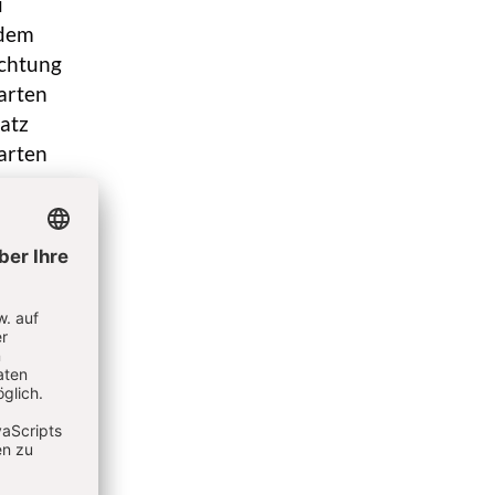
u
 dem
ichtung
arten
atz
arten
z
griff
iziten
die
s