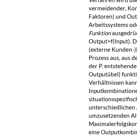
vermeidender, Kom
Faktoren) und Out
Arbeitssystems od
Funktion
ausgedrück
Output=f(Input). D
(externe Kunden-)
Prozess aus, aus de
der P. entstehend
Outputübel) funkti
Verhältnissen kan
Inputkombinationen
situationsspezifis
unterschiedlichen
umzusetzenden Alt
Maximalerfolgskomb
eine Outputkombin