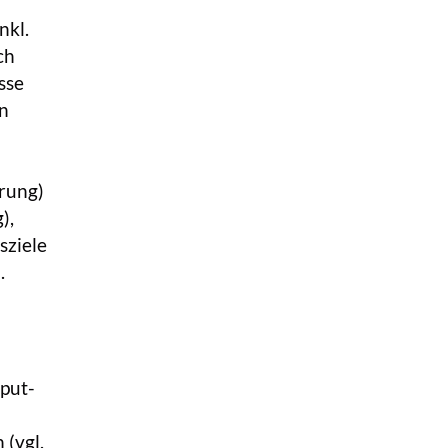
nkl.
ch
sse
en
erung)
),
sziele
.
nput-
(vgl.