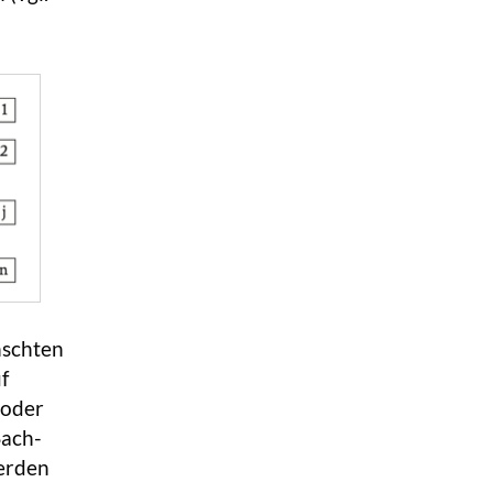
nschten
f
 oder
Sach-
erden