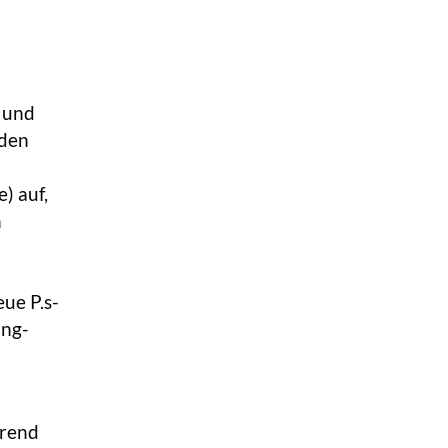
- und
 den
) auf,
h
ue P.s-
ing-
hrend