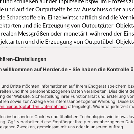
t und schließen auf der Inputseite bspw. im Prozess z
le und auf der Outputseite bspw. Ausschuss oder aus
e Schadstoffe ein. Einzelwirtschaftlich sind die Vern
ektarten und die Erzeugung von Outputgüter-Objekt
n realen Messgrößen oder monetär), während der Eins
jektarten und die Erzeugung von Outputübel-Objekt
n Messgrößen oder monetär) generieren. Die Differen
m) Ertrag und Aufwand (= Erfolg) ist eng mit dem Be
 verbunden, deren Maximierung wirtschaftliches
t.
eduktionen abgegrenzt: P.en werden durch einen expl
Kunden-)Wunsch nach Outputgütern (Produkten oder
ausgelöst, im Unterschied zu Reduktionen, bei denen 
urch Lieferanten gelieferten) Inputübeln Auslöser de
: Müllentsorgung).