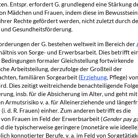
ten. Entspr. erfordert G. grundlegend eine Stärkung d
n Mädchen und Frauen, indem diese im Bewusstsein
hrer Rechte gefördert werden, nicht zuletzt durch d
und Gesundheitsförderung.
rderungen der G. bestehen weltweit im Bereich der
ältnis von Sorge- und Erwerbsarbeit. Dies betrifft ein
n Bedingungen formaler Gleichstellung fortwirkende
sche Arbeitsteilung, derzufolge der Großteil der
achten, familiären Sorgearbeit (
Erziehung
, Pflege) vo
ird. Dies zeitigt weitreichende benachteiligende Folge
erung, insb. für die Absicherung im Alter, und geht mi
n Armutsrisiko v. a. für Alleinerziehende und längerfr
(i. d. R. Frauen) einher. Zum anderen betrifft es die
 von Frauen im Feld der Erwerbsarbeit (
Gender pay g
d die typischerweise geringere (monetäre wie ideelle
ch konnotierter Berufe, v. a. im Feld von Sorgetätigk