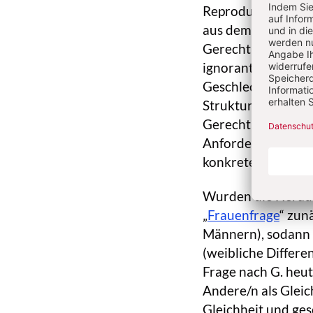
Reproduktion, Sorg
aus dem Gegenstan
Gerechtigkeitstheo
ignorant gegenübe
Geschlechterverhä
Strukturkategorie
Gerechtigkeitsthe
Anforderungen rea
konkreten Andere
Wurden die Heraus
„
Frauenfrage
“ zun
Männern), sodann 
(weibliche Differen
Frage nach G. heut
Andere/n als Glei
Gleichheit und ges