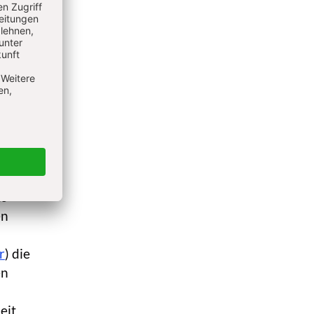
 wurde
ischer
 den
ls
en
r
) die
en
eit