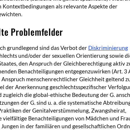
n Kontextbedingungen als relevante Aspekte der
ewichten.
lte Problemfelder
sch grundlegend sind das Verbot der
Diskriminierung
lechts und/oder der sexuellen Orientierung sowie di
Staates, den Anspruch der Gleichberechtigung aktiv z
henden Benachteiligungen entgegenzuwirken (Art. 3 
r Anspruch menschenrechtlicher Gleichheit geltend z
el der Anerkennung geschlechtsspezifischer Verfolgu
 zugleich die global-ethische Bedeutung der G. ansch
zungen der G. sind u. a. die systematische Abtreibun
 Praktiken der Genitalverstümmelung, Zwangsheirat,
 vielfältige Benachteiligungen von Mädchen und Fra
e Jungen in der familiären und gesellschaftlichen Ordn