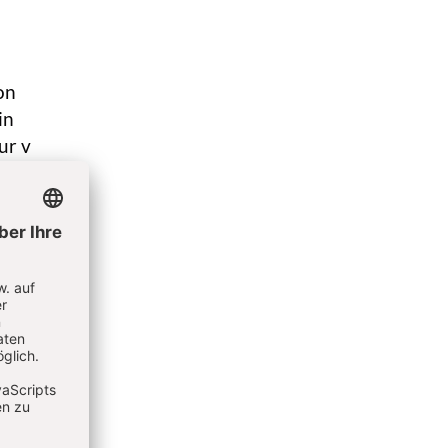
on
in
ur v
Element
n des
chen
t v
alstaat
lanung.
,