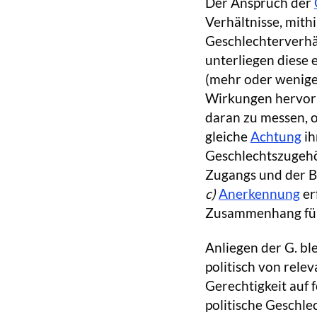
Der Anspruch der
Verhältnisse, mith
Geschlechterverhäl
unterliegen diese
(mehr oder wenige
Wirkungen hervorb
daran zu messen, 
gleiche
Achtung
ih
Geschlechtszugehör
Zugangs und der B
c)
Anerkennung
er
Zusammenhang füh
Anliegen der G. bl
politisch von relev
Gerechtigkeit auf
politische Geschle