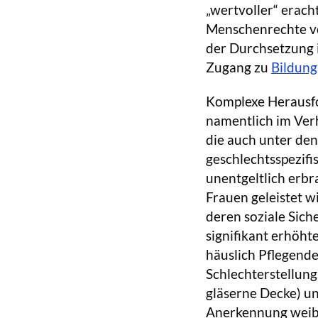
„wertvoller“ erach
Menschenrechte vo
der Durchsetzung i
Zugang zu
Bildung
Komplexe Herausfo
namentlich im Verh
die auch unter de
geschlechtsspezifi
unentgeltlich erbr
Frauen geleistet w
deren soziale Sich
signifikant erhöhte
häuslich Pflegende 
Schlechterstellung
gläserne Decke) un
Anerkennung weibli