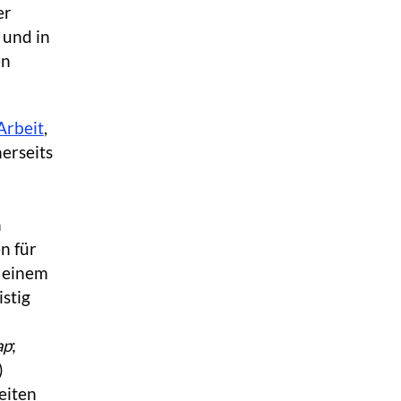
er
 und in
en
Arbeit
,
erseits
n
n für
t einem
istig
ap
;
)
eiten