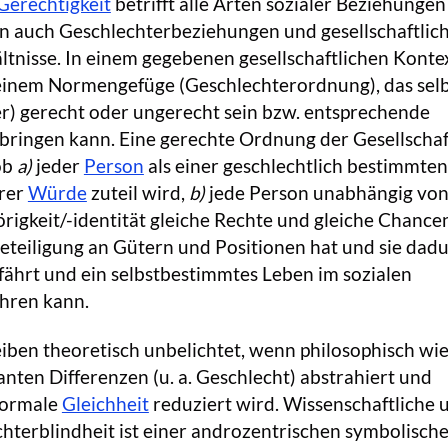
Gerechtigkeit
betrifft alle Arten sozialer Beziehunge
in auch Geschlechterbeziehungen und gesellschaftlic
tnisse. In einem gegebenen gesellschaftlichen Konte
 einem Normengefüge (Geschlechterordnung), das sel
r) gerecht oder ungerecht sein bzw. entsprechende
ringen kann. Eine gerechte Ordnung der Gesellschaft
ob
a)
jeder
Person
als einer geschlechtlich bestimmten
rer
Würde
zuteil wird,
b)
jede Person unabhängig von
igkeit/-identität gleiche Rechte und gleiche Chance
eteiligung an Gütern und Positionen hat und sie dad
fährt und ein selbstbestimmtes Leben im sozialen
ren kann.
eiben theoretisch unbelichtet, wenn philosophisch wi
anten Differenzen (u. a. Geschlecht) abstrahiert und
 formale
Gleichheit
reduziert wird. Wissenschaftliche 
chterblindheit ist einer androzentrischen symbolisch