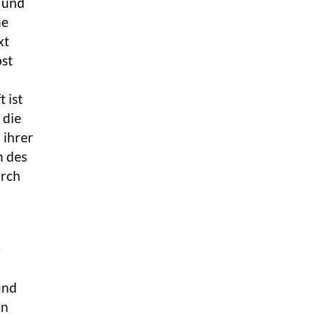
n und
he
xt
bst
 ist
 die
 ihrer
n des
urch
e
und
en