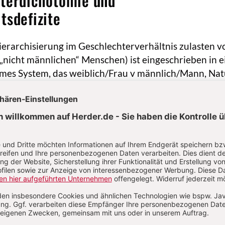
hterdichotomie und
tsdefizite
Hierarchisierung im Geschlechterverhältnis zulasten v
 „nicht männlichen“ Menschen) ist eingeschrieben in e
mes System, das weiblich/Frau v männlich/Mann, Nat
ist, Gefühl v Verstand polarisiert. Das jeweils erste 
eiten untergeordnet, und diese Hierarchie ist zu Laste
ten Pols sexualisiert. Das soziale Gefüge der bürgerli
duziert diese Struktur zudem in der Dichotomie priva
treichenden Implikationen für geschlechtsspezifische
gleiche Partizipationschancen an Arbeit, Bildung, Sozi
wie asymmetrische Berücksichtigung geschlechtlich
irklichkeiten und Verhältnisse in einer Vielzahl von
nicht zuletzt in Medizin, Verkehr und Infrastrukturp
ivaten“ (und Partikularen), insb. alles, was mit Körper