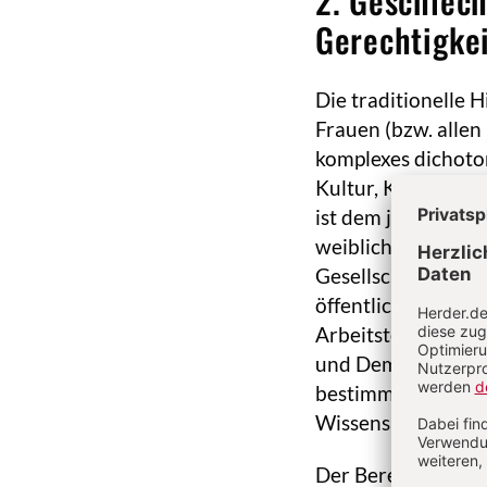
2. Geschlec
Gerechtigkei
Die traditionelle 
Frauen (bzw. allen
komplexes dichoto
Kultur, Körper v Ge
ist dem jeweils zw
weiblich konnotier
Gesellschaft repro
öffentlich mit wei
Arbeitsteilung, un
und Demokratie so
bestimmter Lebensw
Wissensbereichen, 
Der Bereich des „Pr