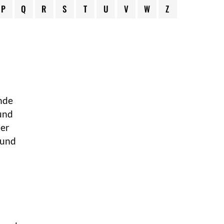
P
Q
R
S
T
U
V
W
Z
ende
 und
ner
 und