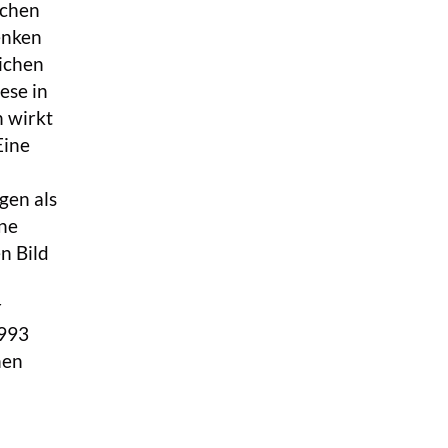
schen
enken
ichen
ese in
n wirkt
Eine
gen als
ine
n Bild
r
1993
hen