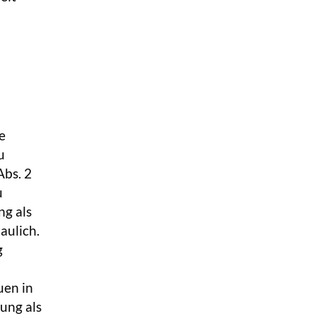
e
u
Abs. 2
u
ng als
aulich.
g
uen in
ung als