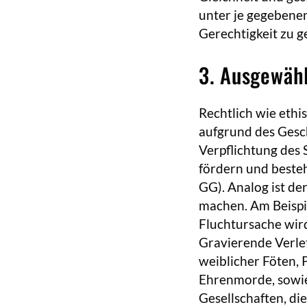
unter je gegebene
Gerechtigkeit zu g
3. Ausgewäh
Rechtlich wie ethi
aufgrund des Gesch
Verpflichtung des 
fördern und beste
GG). Analog ist de
machen. Am Beispi
Fluchtursache wird
Gravierende Verlet
weiblicher Föten,
Ehrenmorde, sowie
Gesellschaften, di