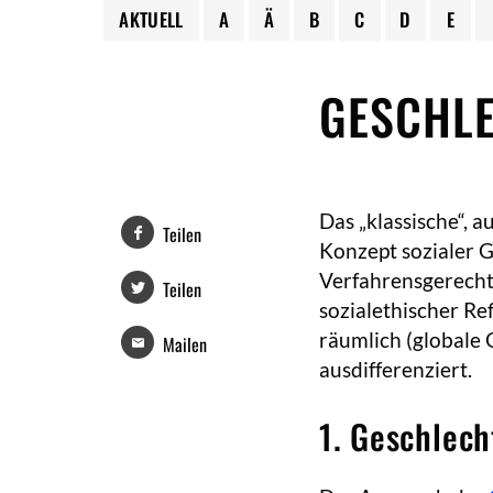
AKTUELL
A
Ä
B
C
D
E
GESCHLE
Das „klassische“, a
Teilen
Konzept sozialer Ge
Verfahrensgerechti
Teilen
sozialethischer Re
räumlich (globale 
Mailen
ausdifferenziert.
1. Geschlech