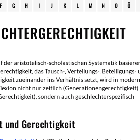
F
G
H
I
J
K
L
M
N
O
Ö
CHTERGERECHTIGKEIT
uf der aristotelisch-scholastischen Systematik basier
rechtigkeit, das Tausch-, Verteilungs-, Beteiligungs-
gkeit zueinander ins Verhältnis setzt, wird in moder
flexion nicht nur zeitlich (Generationengerechtigkeit)
Gerechtigkeit), sondern auch geschlechterspezifisch
t und Gerechtigkeit