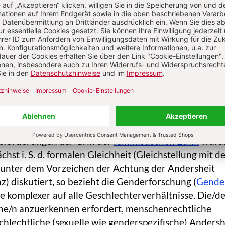
e(arbeit) zu tun hat und „der Frau“ zugeordnet war,
dsbereich moderner universalistischer
rien ausgeklammert; entspr. blieben sie weitgehend
r der Gerechtigkeitsbedeutung strukturell asymmetr
ltnisse. Um der Relevanz von Geschlecht als
 des Sozialen Rechnung zu tragen, müssen
orien den Anspruch universaler Geltung mit den
ler Partikularitäten bzw. den verallgemeinerten und
n zusammendenken.
forderungen der G. in der
feministischen Ethik
v. a. a
ächst i. S. d. formalen Gleichheit (Gleichstellung mit d
unter dem Vorzeichen der Achtung der Andersheit
z) diskutiert, so bezieht die Genderforschung (
Gende
e komplexer auf alle Geschlechterverhältnisse. Die/d
che/n anzuerkennen erfordert, menschenrechtliche
chlechtliche (sexuelle wie genderspezifische) Andersh