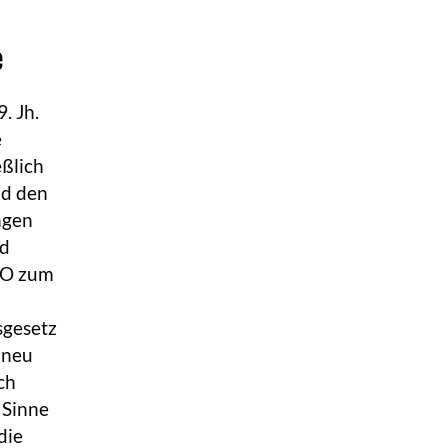
e
. Jh.
e
eßlich
nd den
ngen
nd
-VO zum
sgesetz
 neu
ch
 Sinne
die