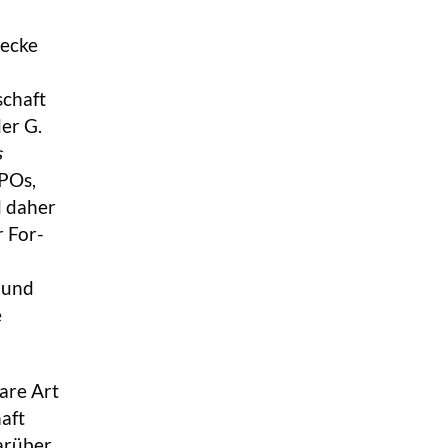
wecke
chaft
er G.
s
NPOs,
d daher
r For-
 und
e
are Art
aft
arüber