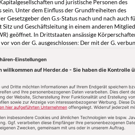
apitalgesellschaften und juristische Personen des
s sein. Unter dem Einfluss der Grundfreiheiten des
der Gesetzgeber den G.s-Status nach und nach auch f
 Sitz und Geschäftsleitung in einem anderen Mitglied
R) geöffnet. In Drittstaaten ansässige Körperschafte
vor von der G. ausgeschlossen: Der mit der G. verbu
schen
Steuerstaates
auf Einnahmen soll möglichst
r Förderung des Gemeinwohls in Deutschland verknü
folgerichtig verlangt § 51 Abs. 2 AO bei der Verwirkli
 Zwecke im Ausland ganz allg., dass natürliche Perso
öhnlichem Aufenthalt im Inland gefördert werden od
perschaft immerhin „zum Ansehen der Bundesrepublik
land beitragen kann“. Dieses Erfordernis eines
 G. ist politisch umstritten und unionsrechtlich
rfolgung eines steuerbegünstigten Zwecks. Das
Steuer