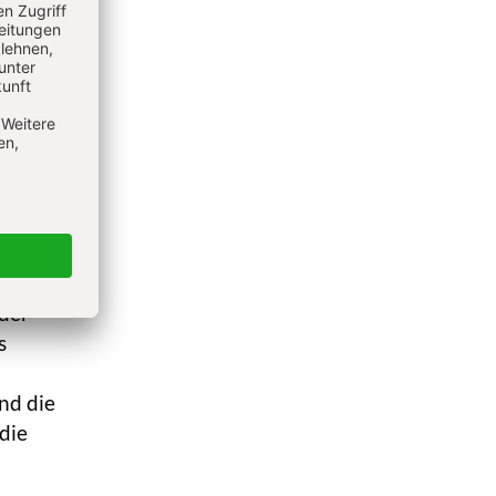
ch
ren
stigem
aber
 wie
elt-
durch
ck
oder
s
nd die
die