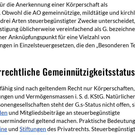
ür die Anerkennung einer Körperschaft als
. Obwohl die AO gemeinnützige, mildtätige und kirch
drei Arten steuerbegünstigter Zwecke unterscheidet,
tigung üblicherweise vereinfachend als G. bezeichnet
icher Anknüpfungspunkt für eine Vielzahl von
gen in Einzelsteuergesetzen, die den „Besonderen Te
rrechtliche Gemeinnützigkeitsstatus
fähig sind nach geltendem Recht nur Körperschaften,
ngen und Vermögensmassen i. S. d. KStG. Natürliche
nengesellschaften steht der G.s-Status nicht offen, s
den
und Mitgliedsbeiträge an steuerbegünstigte
euermindernd geltend machen. Praktische Bedeutung
ine
und
Stiftungen
des Privatrechts. Steuerbegünstig