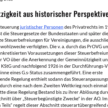
zigkeit aus historischer Perspektiv
steuerung
juristischer Personen
des Privatrechts im 19
t die Steuergesetze der Bundesstaaten und später di
e Steuerbefreiungen für Vereinigungen, die ausschli
ohlzwecke verfolgten. Die v. a. durch das PrOVG u
onkretisierten Voraussetzungen dieser Steuerbefreiu
r VO über die Anerkennung der Gemeinnützigkeit u
. d. KStG und nachfolgend 1926 in der Durchführungs
inne eines G.s-Status zusammengeführt. Eine erste
fende Regelung enthielt sodann das Steueranpassung
 durch eine nach dem Zweiten Weltkrieg noch einmal
tte diese Regelung Bestand bis zu ihrer Ablösung dur
hnitt über „Steuerbegünstigte Zwecke“ in der AO. Im
 Teils“ regelt dieser Abschnitt steuerartübergreifend 