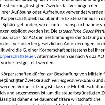
lche steuerbegünstigten Zwecke das Vermögen der
 ihrer Auflösung oder Aufhebung verwendet werden s
örperschaft bleibt so über ihre Existenz hinaus in d
n Sphäre gebunden, wo es unter Inanspruchnahme v
ngen gebildet worden ist. Die
tatsächliche Geschäftsf
muss nach § 63 AO den Bestimmungen der Satzung u
n dort verankerten gesetzlichen Anforderungen an di
lt wird die G. einer Körperschaft spätestens bei ihrer
örperschaftsteuer
. Alternativ kann sie nach § 60a AO
vorher festgestellt werden.
Körperschaften dürfen zur Beschaffung von Mitteln f
begünstigter Zwecke auch
vermögensverwaltend
und 
 werden. Voraussetzung ist, dass die Mittelbeschaffu
lich und angemessen ist, um die steuerbegünstigten 
ässig ist daher eine dauerdefizitäre wirtschaftliche