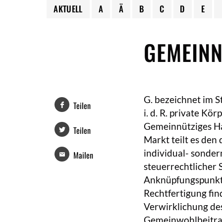
AKTUELL
A
Ä
B
C
D
E
GEMEINN
G. bezeichnet im 
Teilen
i. d. R. private Kö
Gemeinnütziges Ha
Teilen
Markt teilt es den 
individual- sonde
Mailen
steuerrechtlicher S
Anknüpfungspunkt 
Rechtfertigung fin
Verwirklichung de
Gemeinwohlbeitrag