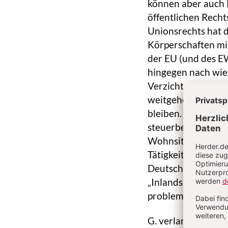
können aber auch K
öffentlichen Recht
Unionsrechts hat 
Körperschaften mit
der EU (und des EW
hingegen nach wie 
Verzicht des deut
weitgehend mit de
bleiben. Politisch 
steuerbegünstigter
Wohnsitz oder gew
Tätigkeit der Kör
Deutschland im Aus
„Inlandsbezugs“ der
problematisch.
G. verlangt die Ve