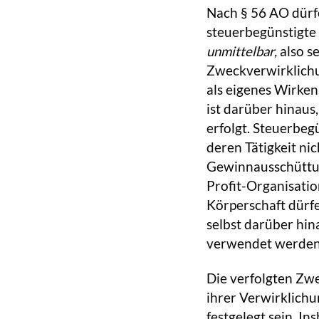
Nach § 56 AO dürf
steuerbegünstigte
unmittelbar,
also se
Zweckverwirklichu
als eigenes Wirke
ist darüber hinau
erfolgt. Steuerbeg
deren Tätigkeit nic
Gewinnausschüttung
Profit-Organisatio
Körperschaft dürf
selbst darüber hin
verwendet werden
Die verfolgten Zwe
ihrer Verwirklich
festgelegt sein. I