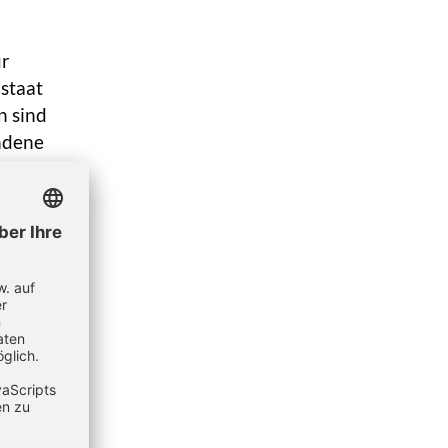
ür
staat
n sind
ndene
pft
chung
nen mit
er die
recht