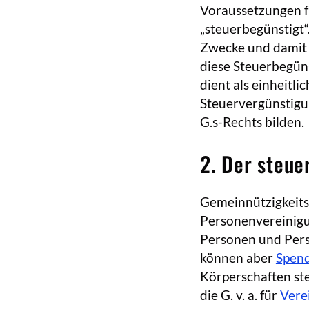
Voraussetzungen f
„steuerbegünstigt“
Zwecke und damit 
diese Steuerbegüns
dient als einheitl
Steuervergünstigun
G.s-Rechts bilden.
2. Der steue
Gemeinnützigkeits
Personenvereinigu
Personen und Perso
können aber
Spen
Körperschaften st
die G. v. a. für
Vere