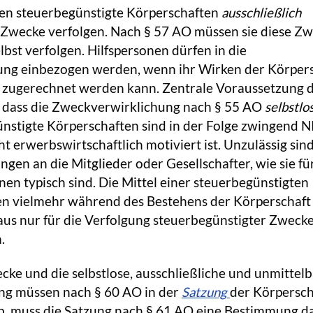
en steuerbegünstigte Körperschaften
ausschließlich
 Zwecke verfolgen. Nach § 57 AO müssen sie diese Z
lbst verfolgen. Hilfspersonen dürfen in die
ng einbezogen werden, wenn ihr Wirken der Körpers
n zugerechnet werden kann. Zentrale Voraussetzung d
s, dass die Zweckverwirklichung nach § 55 AO
selbstlo
ünstigte Körperschaften sind in der Folge zwingend 
ht erwerbswirtschaftlich motiviert ist. Unzulässig sin
en an die Mitglieder oder Gesellschafter, wie sie fü
nen typisch sind. Die Mittel einer steuerbegünstigten
en vielmehr während des Bestehens der Körperschaft
aus nur für die Verfolgung steuerbegünstigter Zweck
.
cke und die selbstlose, ausschließliche und unmittelb
ung müssen nach § 60 AO in der
Satzung
der Körpersch
nsb. muss die Satzung nach § 61 AO eine Bestimmung d