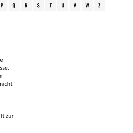
P
Q
R
S
T
U
V
W
Z
ne
sse.
em
 nicht
ft zur