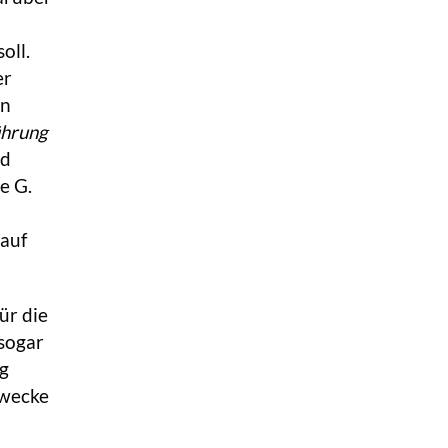
oll.
er
on
ührung
nd
e G.
 auf
ür die
sogar
ng
Zwecke