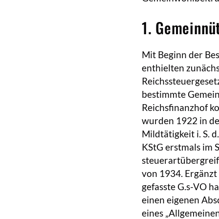
1. Gemeinnüt
Mit Beginn der Be
enthielten zunächs
Reichssteuergesetz
bestimmte Gemeinw
Reichsfinanzhof k
wurden 1922 in de
Mildtätigkeit i. S
KStG erstmals im S
steuerartübergrei
von 1934. Ergänzt
gefasste G.s-VO ha
einen eigenen Absc
eines „Allgemeinen