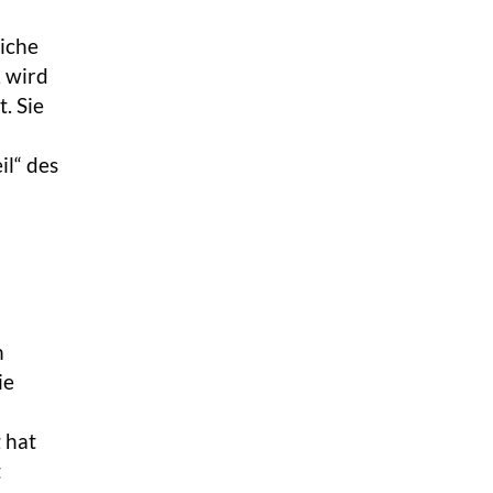
liche
 wird
. Sie
il“ des
n
ie
 hat
t