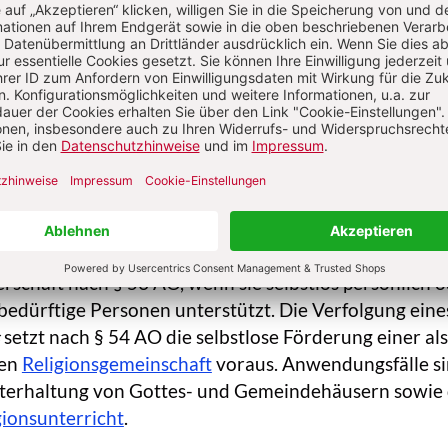
 neben gemeinnützigen Zwecken im engeren Sinne au
chliche Zwecke. Einen
gemeinnützigen Zweck
im enge
h § 52 AO, wer die Allgemeinheit auf materiellem, gei
iet selbstlos fördert. Ein der Definition beigefügter, 
 gehaltener Katalog nennt wichtige Anwendungsfälle
 Wissenschaft und Forschung, Kunst und Kultur, Umw
r Sport, aber auch die Förderung von reinen
gungen wie Amateurfunken und Modellflug, deren
arakter zweifelhaft ist und deren Subventionierung 
gen daher in der Kritik steht. Einen
mildtätigen Zwe
erschaft nach § 53 AO, wenn sie selbstlos persönlich 
fsbedürftige Personen unterstützt. Die Verfolgung eine
setzt nach § 54 AO die selbstlose Förderung einer als
ten
Religionsgemeinschaft
voraus. Anwendungsfälle si
terhaltung von Gottes- und Gemeindehäusern sowie 
gionsunterricht
.