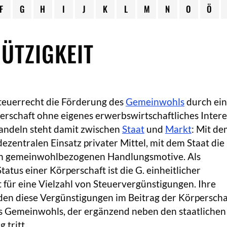
F
G
H
I
J
K
L
M
N
O
Ö
ÜTZIGKEIT
Steuerrecht die Förderung des
Gemeinwohls
durch ei
rperschaft ohne eigenes erwerbswirtschaftliches Intere
ndeln steht damit zwischen
Staat
und
Markt
: Mit d
dezentralen Einsatz privater Mittel, mit dem Staat die
rn gemeinwohlbezogenen Handlungsmotive. Als
tatus einer Körperschaft ist die G. einheitlicher
für eine Vielzahl von Steuervergünstigungen. Ihre
den diese Vergünstigungen im Beitrag der Körperscha
s Gemeinwohls, der ergänzend neben den staatlichen
 tritt.