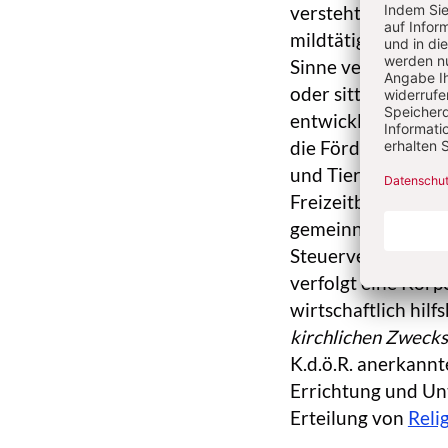
versteht darunter
mildtätige und kir
Sinne verfolgt nac
oder sittlichem Geb
entwicklungsoffen
die Förderung von
und Tierschutz ode
Freizeitbeschäfti
gemeinnütziger Ch
Steuervergünstigun
verfolgt eine Körp
wirtschaftlich hil
kirchlichen Zwecks
K.d.ö.R. anerkann
Errichtung und Un
Erteilung von
Reli