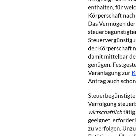
enthalten, für we
Körperschaft nach
Das Vermögen der K
steuerbegünstigte
Steuervergünstigu
der Körperschaft 
damit mittelbar de
genügen. Festgestel
Veranlagung zur
K
Antrag auch schon 
Steuerbegünstigte 
Verfolgung steuer
wirtschaftlich
tätig
geeignet, erforder
zu verfolgen. Unzul