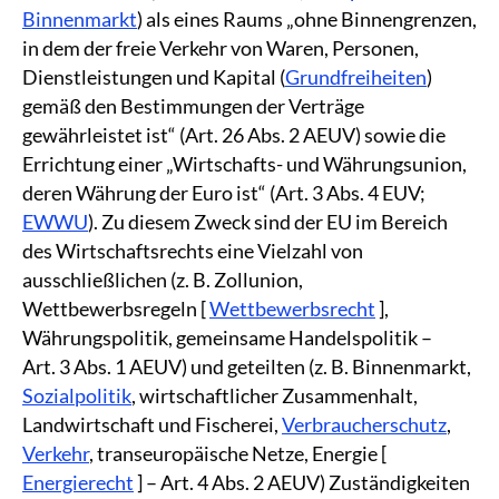
Binnenmarkt
) als eines Raums „ohne Binnengrenzen,
in dem der freie Verkehr von Waren, Personen,
Dienstleistungen und Kapital (
Grundfreiheiten
)
gemäß den Bestimmungen der Verträge
gewährleistet ist“ (Art. 26 Abs. 2 AEUV) sowie die
Errichtung einer „Wirtschafts- und Währungsunion,
deren Währung der Euro ist“ (Art. 3 Abs. 4 EUV;
EWWU
). Zu diesem Zweck sind der EU im Bereich
des Wirtschaftsrechts eine Vielzahl von
ausschließlichen (z. B. Zollunion,
Wettbewerbsregeln [
Wettbewerbsrecht
],
Währungspolitik, gemeinsame Handelspolitik –
Art. 3 Abs. 1 AEUV) und geteilten (z. B. Binnenmarkt,
Sozialpolitik
, wirtschaftlicher Zusammenhalt,
Landwirtschaft und Fischerei,
Verbraucherschutz
,
Verkehr
, transeuropäische Netze, Energie [
Energierecht
] – Art. 4 Abs. 2 AEUV) Zuständigkeiten