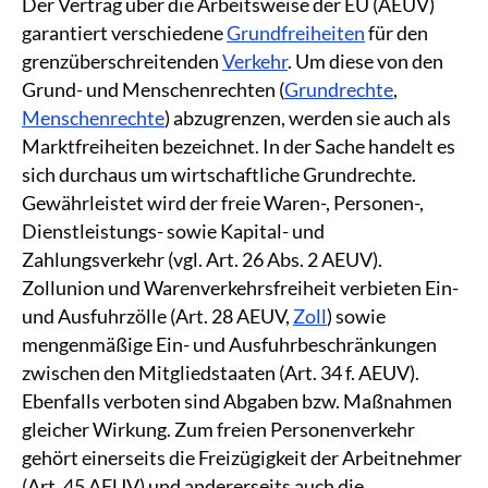
Der Vertrag über die Arbeitsweise der EU (AEUV)
garantiert verschiedene
Grundfreiheiten
für den
grenzüberschreitenden
Verkehr
. Um diese von den
Grund- und Menschenrechten (
Grundrechte
,
Menschenrechte
) abzugrenzen, werden sie auch als
Marktfreiheiten bezeichnet. In der Sache handelt es
sich durchaus um wirtschaftliche Grundrechte.
Gewährleistet wird der freie Waren-, Personen-,
Dienstleistungs- sowie Kapital- und
Zahlungsverkehr (vgl. Art. 26 Abs. 2 AEUV).
Zollunion und Warenverkehrsfreiheit verbieten Ein-
und Ausfuhrzölle (Art. 28 AEUV,
Zoll
) sowie
mengenmäßige Ein- und Ausfuhrbeschränkungen
zwischen den Mitgliedstaaten (Art. 34 f. AEUV).
Ebenfalls verboten sind Abgaben bzw. Maßnahmen
gleicher Wirkung. Zum freien Personenverkehr
gehört einerseits die Freizügigkeit der Arbeitnehmer
(Art. 45 AEUV) und andererseits auch die