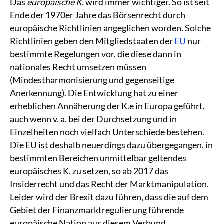
Das
europäische K.
wird immer wichtiger. So ist seit
Ende der 1970er Jahre das Börsenrecht durch
europäische Richtlinien angeglichen worden. Solche
Richtlinien geben den Mitgliedstaaten der
EU
nur
bestimmte Regelungen vor, die diese dann in
nationales Recht umsetzen müssen
(Mindestharmonisierung und gegenseitige
Anerkennung). Die Entwicklung hat zu einer
erheblichen Annäherung der K.e in Europa geführt,
auch wenn v. a. bei der Durchsetzung und in
Einzelheiten noch vielfach Unterschiede bestehen.
Die EU ist deshalb neuerdings dazu übergegangen, in
bestimmten Bereichen unmittelbar geltendes
europäisches K. zu setzen, so ab 2017 das
Insiderrecht und das Recht der Marktmanipulation.
Leider wird der Brexit dazu führen, dass die auf dem
Gebiet der Finanzmarktregulierung führende
europäische Nation aus diesem Verbund