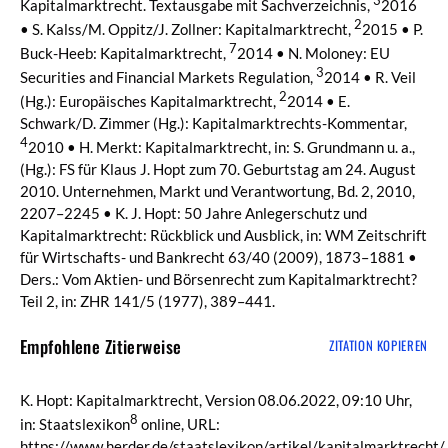
3
Kapitalmarktrecht. Textausgabe mit Sachverzeichnis,
2016
2
• S. Kalss/M. Oppitz/J. Zollner: Kapitalmarktrecht,
2015 • P.
7
Buck-Heeb: Kapitalmarktrecht,
2014 • N. Moloney: EU
3
Securities and Financial Markets Regulation,
2014 • R. Veil
2
(Hg.): Europäisches Kapitalmarktrecht,
2014 • E.
Schwark/D. Zimmer (Hg.): Kapitalmarktrechts-Kommentar,
4
2010 • H. Merkt: Kapitalmarktrecht, in: S. Grundmann u. a.,
(Hg.): FS für Klaus J. Hopt zum 70. Geburtstag am 24. August
2010. Unternehmen, Markt und Verantwortung, Bd. 2, 2010,
2207–2245 • K. J. Hopt: 50 Jahre Anlegerschutz und
Kapitalmarktrecht: Rückblick und Ausblick, in: WM Zeitschrift
für Wirtschafts- und Bankrecht 63/40 (2009), 1873–1881 •
Ders.: Vom Aktien- und Börsenrecht zum Kapitalmarktrecht?
Teil 2, in: ZHR 141/5 (1977), 389–441.
Empfohlene Zitierweise
ZITATION KOPIEREN
K. Hopt: Kapitalmarktrecht, Version 08.06.2022, 09:10 Uhr,
8
in: Staatslexikon
online, URL:
https://www.herder.de/staatslexikon/artikel/kapitalmarktrecht/