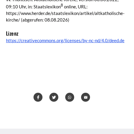
8
09:10 Uhr, in: Staatslexikon
online, URL:
https://www.herder.de/staatslexikon/artikel/altkatholische-
kirche/
(abgerufen: 08.08.2026)
Lizenz
https://creativecommons.org/licenses/by-nc-nd/4.0/deed.de
Teilen
Teilen
Whatsapp
Mailen
Überschrift