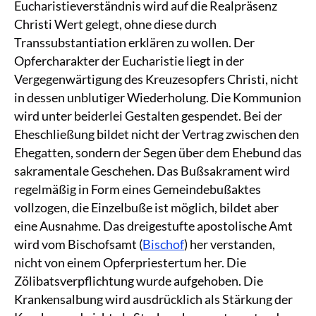
Eucharistieverständnis wird auf die Realpräsenz
Christi Wert gelegt, ohne diese durch
Transsubstantiation erklären zu wollen. Der
Opfercharakter der Eucharistie liegt in der
Vergegenwärtigung des Kreuzesopfers Christi, nicht
in dessen unblutiger Wiederholung. Die Kommunion
wird unter beiderlei Gestalten gespendet. Bei der
Eheschließung bildet nicht der Vertrag zwischen den
Ehegatten, sondern der Segen über dem Ehebund das
sakramentale Geschehen. Das Bußsakrament wird
regelmäßig in Form eines Gemeindebußaktes
vollzogen, die Einzelbuße ist möglich, bildet aber
eine Ausnahme. Das dreigestufte apostolische Amt
wird vom Bischofsamt (
Bischof
) her verstanden,
nicht von einem Opferpriestertum her. Die
Zölibatsverpflichtung wurde aufgehoben. Die
Krankensalbung wird ausdrücklich als Stärkung der