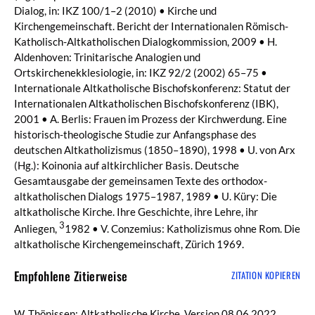
Dialog, in: IKZ 100/1–2 (2010) • Kirche und
Kirchengemeinschaft. Bericht der Internationalen Römisch-
Katholisch-Altkatholischen Dialogkommission, 2009 • H.
Aldenhoven: Trinitarische Analogien und
Ortskirchenekklesiologie, in: IKZ 92/2 (2002) 65–75 •
Internationale Altkatholische Bischofskonferenz: Statut der
Internationalen Altkatholischen Bischofskonferenz (IBK),
2001 • A. Berlis: Frauen im Prozess der Kirchwerdung. Eine
historisch-theologische Studie zur Anfangsphase des
deutschen Altkatholizismus (1850–1890), 1998 • U. von Arx
(Hg.): Koinonia auf altkirchlicher Basis. Deutsche
Gesamtausgabe der gemeinsamen Texte des orthodox-
altkatholischen Dialogs 1975–1987, 1989 • U. Küry: Die
altkatholische Kirche. Ihre Geschichte, ihre Lehre, ihr
3
Anliegen,
1982 • V. Conzemius: Katholizismus ohne Rom. Die
altkatholische Kirchengemeinschaft, Zürich 1969.
Empfohlene Zitierweise
ZITATION KOPIEREN
W. Thönissen: Altkatholische Kirche, Version 08.06.2022,