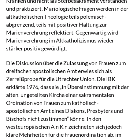
Kranken und nicht als Sterbesakrament verstanden
und praktiziert. Mariologische Fragen werden in der
altkatholischen Theologie teils polemisch-
abgrenzend, teils mit positiver Haltung zur
Marienverehrung reflektiert. Gegenwärtig wird
Marienverehrung im Altkatholizismus wieder
stärker positiv gewürdigt.
Die Diskussion über die Zulassung von Frauen zum
dreifachen apostolischen Amt erwies sich als
Zerreißprobe für die Utrechter Union. Die IBK
erklärte 1976, dass sie „in Übereinstimmung mit der
alten, ungeteilten Kirche einer sakramentalen
Ordination von Frauen zum katholisch-
apostolischen Amt eines Diakons, Presbyters und
Bischofs nicht zustimmen“ könne. In den
westeuropäischen A.n K.n zeichneten sich jedoch
klare Mehrheiten für die Frauenordination ab, im