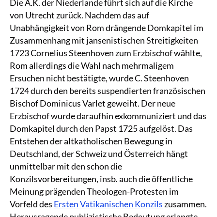
Die A.K. der Niederlande führt sich auf die Kirche
von Utrecht zurück. Nachdem das auf
Unabhängigkeit von Rom drängende Domkapitel im
Zusammenhang mit jansenistischen Streitigkeiten
1723 Cornelius Steenhoven zum Erzbischof wählte,
Rom allerdings die Wahl nach mehrmaligem
Ersuchen nicht bestätigte, wurde C. Steenhoven
1724 durch den bereits suspendierten französischen
Bischof Dominicus Varlet geweiht. Der neue
Erzbischof wurde daraufhin exkommuniziert und das
Domkapitel durch den Papst 1725 aufgelöst. Das
Entstehen der altkatholischen Bewegung in
Deutschland, der Schweiz und Österreich hängt
unmittelbar mit den schon die
Konzilsvorbereitungen, insb. auch die öffentliche
Meinung prägenden Theologen-Protesten im
Vorfeld des
Ersten Vatikanischen Konzils
zusammen.
Herausragende publizistische Bedeutung erlangte