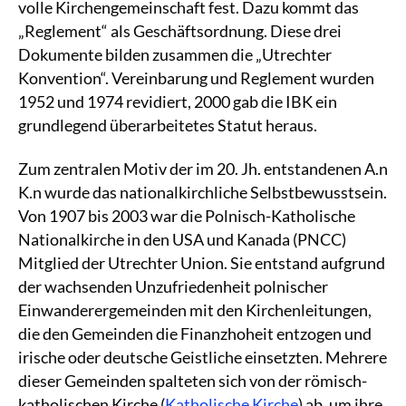
volle Kirchengemeinschaft fest. Dazu kommt das
„Reglement“ als Geschäftsordnung. Diese drei
Dokumente bilden zusammen die „Utrechter
Konvention“. Vereinbarung und Reglement wurden
1952 und 1974 revidiert, 2000 gab die IBK ein
grundlegend überarbeitetes Statut heraus.
Zum zentralen Motiv der im 20. Jh. entstandenen A.n
K.n wurde das nationalkirchliche Selbstbewusstsein.
Von 1907 bis 2003 war die Polnisch-Katholische
Nationalkirche in den USA und Kanada (PNCC)
Mitglied der Utrechter Union. Sie entstand aufgrund
der wachsenden Unzufriedenheit polnischer
Einwanderergemeinden mit den Kirchenleitungen,
die den Gemeinden die Finanzhoheit entzogen und
irische oder deutsche Geistliche einsetzten. Mehrere
dieser Gemeinden spalteten sich von der römisch-
katholischen Kirche (
Katholische Kirche
) ab, um ihre