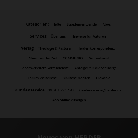
Kategorien:
Hefte
Supplementbände
Abos
Services:
Über uns
Hinweise für Autoren
Verlag:
Theologie & Pastoral
Herder Korrespondenz
Stimmen der Zeit
COMMUNIO
Gottesdienst
Ideenwerkstatt Gottesdienste
Anzeiger für die Seelsorge
Forum Weltkirche
Biblische Notizen
Diakonia
Kundenservice
+49 761 2717200
kundenservice@herder.de
Abo online kündigen
Neues von HERDER