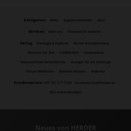
Kategorien:
Hefte
Supplementbände
Abos
Services:
Über uns
Hinweise für Autoren
Verlag:
Theologie & Pastoral
Herder Korrespondenz
Stimmen der Zeit
COMMUNIO
Gottesdienst
Ideenwerkstatt Gottesdienste
Anzeiger für die Seelsorge
Forum Weltkirche
Biblische Notizen
Diakonia
Kundenservice
+49 761 2717200
kundenservice@herder.de
Abo online kündigen
Neues von HERDER