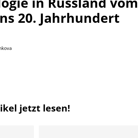
ogie in Russland vom
 ins 20. Jahrhundert
shkova
kel jetzt lesen!