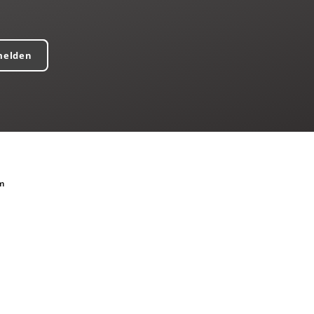
melden
m