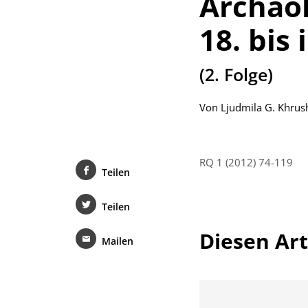
Archäol
18. bis
:
(2. Folge)
Von
Ljudmila G. Khru
RQ 1 (2012) 74-119
Teilen
Teilen
Diesen Arti
Mailen