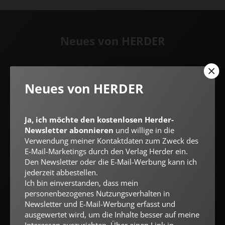
Neues von HERDER
Ja, ich möchte den kostenlosen Herder-Newsletter
abonnieren
und willige in die Verwendung meiner Kontaktdaten
Neues von HERDER
zum Zweck des E-Mail-Marketings durch den Verlag Herder ein.
Den Newsletter oder die E-Mail-Werbung kann ich jederzeit
abbestellen.
Ich bin einverstanden, dass mein personenbezogenes
Ja, ich möchte den kostenlosen Herder-
Nutzungsverhalten in Newsletter und E-Mail-Werbung erfasst
Newsletter abonnieren
und willige in die
und ausgewertet wird, um die Inhalte besser auf meine
Verwendung meiner Kontaktdaten zum Zweck des
Interessen auszurichten. Über einen Link in Newsletter oder E-
E-Mail-Marketings durch den Verlag Herder ein.
Mail kann ich diese Funktion jederzeit ausschalten.
Weiterführende Informationen finden Sie in unseren
Den Newsletter oder die E-Mail-Werbung kann ich
Datenschutzhinweisen
.
jederzeit abbestellen.
Ich bin einverstanden, dass mein
E-MAIL
personenbezogenes Nutzungsverhalten in
Newsletter und E-Mail-Werbung erfasst und
ausgewertet wird, um die Inhalte besser auf meine