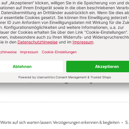
Sie haben ein Abonnement?
Anmelden
alie Rahm
e Rahm ist Erzieherin und Fachkraft für Kleinkindpädagogik. Sie arbeite
 der städtischen „Kita am Löwenbergpark“ in Gengenbach.
Worte auf sich warten lassen: Verzögerungen erkennen & begleiten
S