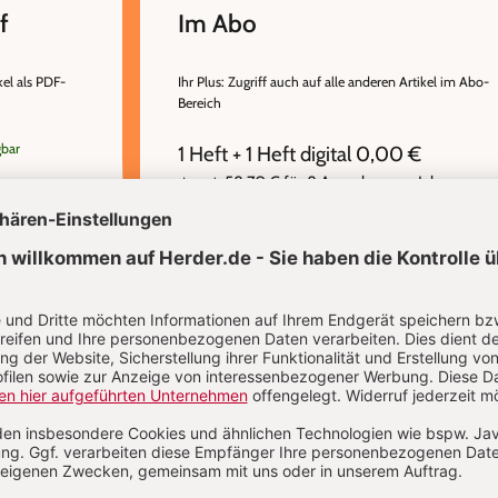
f
Im Abo
kel als PDF-
Ihr Plus: Zugriff auch auf alle anderen Artikel im Abo-
Bereich
gbar
1 Heft + 1 Heft digital 0,00 €
58,70 € für 8 Ausgaben pro Jahr +
danach
Digitalzugang
inkl. MwSt., zzgl. 11,20 € Versand (D)
IM ABO
IM DIGITAL-ABO
Abo testen