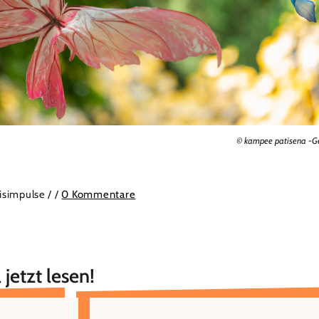
© kampee patisena -G
isimpulse /
/
0 Kommentare
 jetzt lesen!