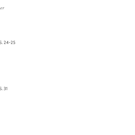
er
S. 24-25
S. 31