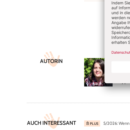
Überschrift
Artikel-
AUTORIN
Nath
Infos
Nathali
Krippe
AUCH INTERESSANT
5/2026: Wenn 
PLUS