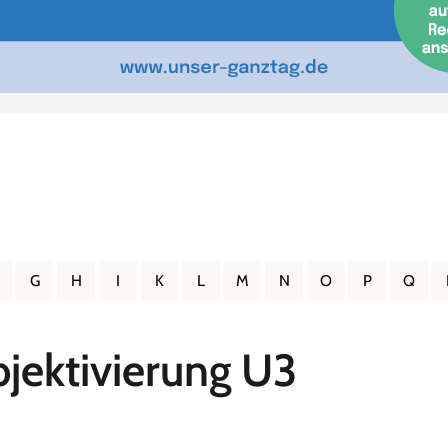
G
H
I
K
L
M
N
O
P
Q
bjektivierung U3