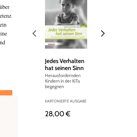
 über
etenz
ein
eine
und
Jedes Verhalten
Sozial-
hat seinen Sinn
emotionale
Entwicklung in
-
Herausfordernden
Kindern in der KiTa
den ersten
begegnen
Lebensjahren
-
Themenheft
KARTONIERTE AUSGABE
Kleinstkinder
28,00 €
BROSCHUR
12,00 €