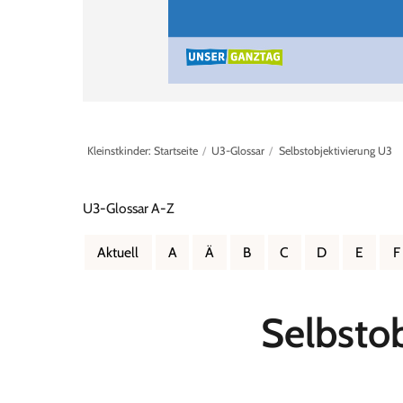
Kleinstkinder: Startseite
U3-Glossar
Selbstobjektivierung U3
U3-Glossar A-Z
Aktuell
A
Ä
B
C
D
E
F
Selbsto