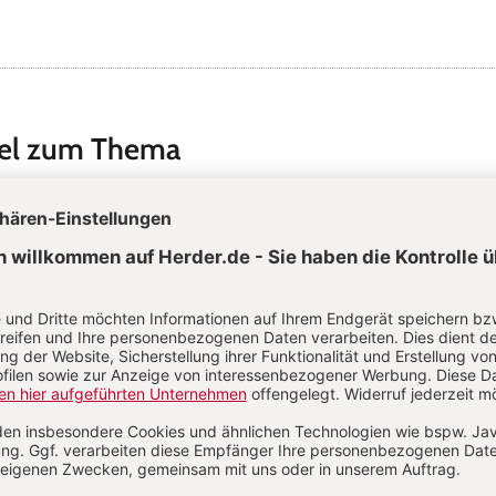
kel zum Thema
m Peers so wichtig sind: Frühe Begegnungen begleiten
S. 6-9
ehungen
:
Miteinander wachsen
Von Petra Schneider
eutung der Peergroup
ln & Introvertiertheit: Wenn Nähe Zeit braucht
S. 24-25
ädagogik
:
Besuch von Siggi & Merlin
Von Nathalie 