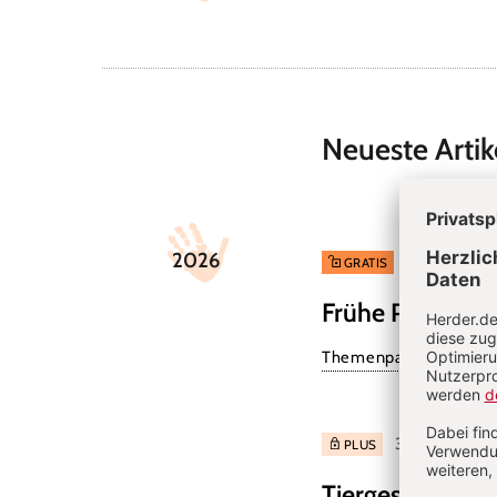
Neueste Arti
2026
4/2026: Waru
GRATIS
Frühe Peerbezi
Themenpaket: Die Bed
3/2026: Fremde
PLUS
Tiergestützte P