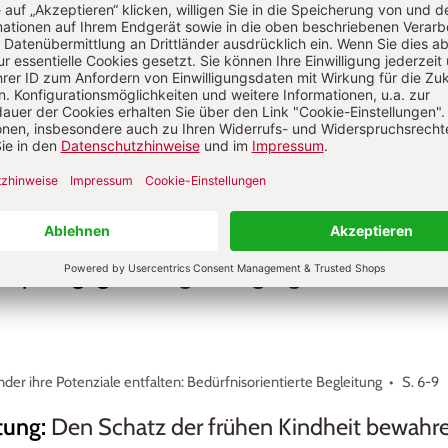
ln & Introvertiertheit: Wenn Nähe Zeit braucht
S. 30-31
tts durch das Jahr - Teil 2
:
Sensory Play im Fr
ln & Introvertiertheit: Wenn Nähe Zeit braucht
S. 14-15
sikpädagogik
:
Klang als Zugang zur Welt
nder ihre Potenziale entfalten: Bedürfnisorientierte Begleitung
S. 6-9
tung
:
Den Schatz der frühen Kindheit bewahr