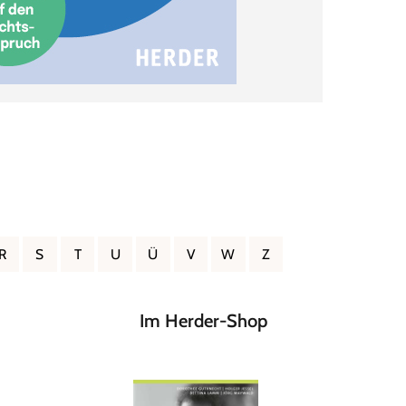
R
S
T
U
Ü
V
W
Z
Im Herder-Shop