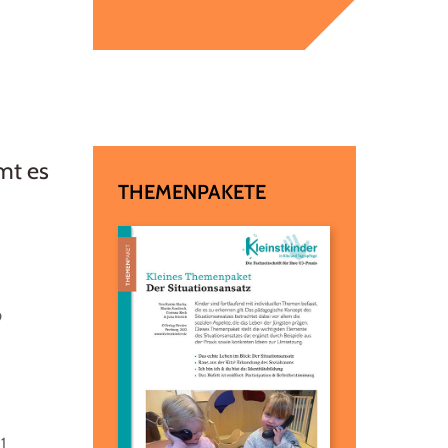
1
mt es
THEMENPAKETE
9
1