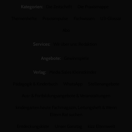
Kategorien:
Die Zeitschrift
Die Praxismappe
Themenhefte
Praxisimpulse
Fachwissen
U3-Glossar
Abo
Services:
Wir über uns: Redaktion
Angebote:
Gewinnspiele
Verlag:
Media Sales Kleinstkinder
Pädagogik & Kinderbuch
WhatsApp
Stellenangebote
Aus- & Fortbildungsangebote & Veranstaltungen
kindergarten heute Fachmagazin, Leitungsheft & Wenn
Eltern Rat suchen
Entdeckungskiste
Unser Ganztag
kizz Elternwelt