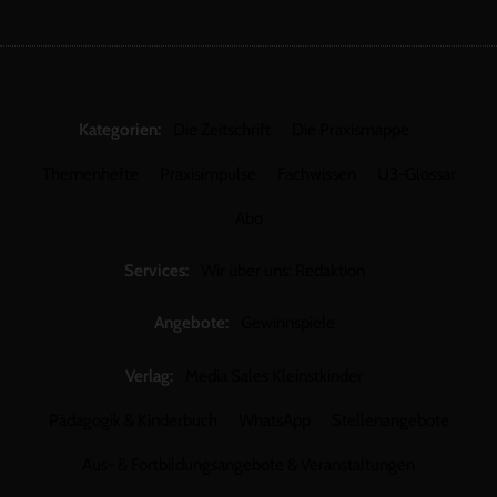
Kategorien:
Die Zeitschrift
Die Praxismappe
Themenhefte
Praxisimpulse
Fachwissen
U3-Glossar
Abo
Services:
Wir über uns: Redaktion
Angebote:
Gewinnspiele
Verlag:
Media Sales Kleinstkinder
Pädagogik & Kinderbuch
WhatsApp
Stellenangebote
Aus- & Fortbildungsangebote & Veranstaltungen