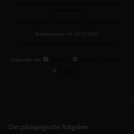
kindergarten heute Fachmagazin, Leitungsheft & Wenn
Eltern Rat suchen
Entdeckungskiste
Unser Ganztag
kizz Elternwelt
Kundenservice
+49 761 2717200
kundenservice@herder.de
Abo online kündigen
Folgen Sie uns:
Facebook
Instagram
YouTube
Pinterest
Der pädagogische Ratgeber