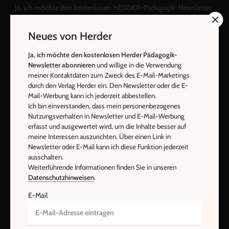
Ja, ich möchte den kostenlosen HERDER-Pädagogik-Newsletter
abonnieren
und willige in die Verwendung meiner Kontaktdaten
zum Zweck des E-Mail-Marketings durch den Verlag Herder ein.
Neues von Herder
Den Newsletter oder die E-Mail-Werbung kann ich jederzeit
abbestellen.
Ja, ich möchte den kostenlosen Herder Pädagogik-
Newsletter abonnieren
und willige in die Verwendung
Ich bin einverstanden, dass mein personenbezogenes
meiner Kontaktdaten zum Zweck des E-Mail-Marketings
Nutzungsverhalten in Newsletter und E-Mail-Werbung erfasst
durch den Verlag Herder ein. Den Newsletter oder die E-
und ausgewertet wird, um die Inhalte besser auf meine
Mail-Werbung kann ich jederzeit abbestellen.
Interessen auszurichten. Über einen Link in Newsletter oder E-
Ich bin einverstanden, dass mein personenbezogenes
Mail kann ich diese Funktion jederzeit ausschalten.
Nutzungsverhalten in Newsletter und E-Mail-Werbung
Weiterführende Informationen finden Sie in unseren
erfasst und ausgewertet wird, um die Inhalte besser auf
Datenschutzhinweisen
.
meine Interessen auszurichten. Über einen Link in
Newsletter oder E-Mail kann ich diese Funktion jederzeit
E-Mail
ausschalten.
Weiterführende Informationen finden Sie in unseren
Datenschutzhinweisen
.
E-Mail
Jetzt anmelden