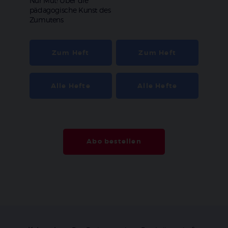
:
Nur Mut! Über die
pädagogische Kunst des
Zumutens
Zum Heft
Zum Heft
Alle Hefte
Alle Hefte
Abo bestellen