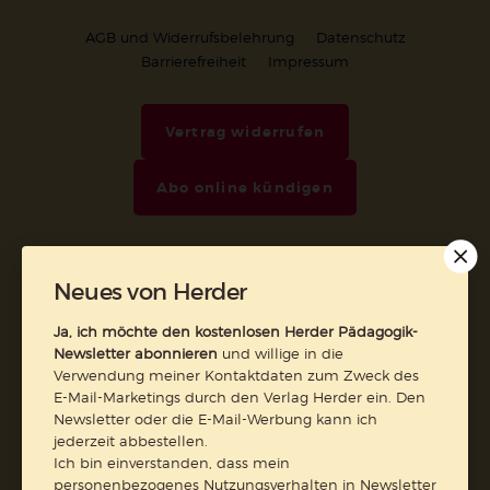
AGB und Widerrufsbelehrung
Datenschutz
Barrierefreiheit
Impressum
Vertrag widerrufen
Abo online kündigen
Neues von Herder
Ja, ich möchte den kostenlosen Herder Pädagogik-
Newsletter abonnieren
und willige in die
Verwendung meiner Kontaktdaten zum Zweck des
E-Mail-Marketings durch den Verlag Herder ein. Den
Newsletter oder die E-Mail-Werbung kann ich
jederzeit abbestellen.
Nach oben
Ich bin einverstanden, dass mein
personenbezogenes Nutzungsverhalten in Newsletter