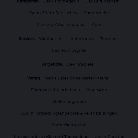
Kategorien:
Das Fachmagazin
Das Leitungsheft
Wenn Eltern Rat suchen
Sonderhefte
Praxis- & Arbeitsmaterial
Abos
Services:
Wir über uns
Autor:innen
Themen
Päd. Fachbegriffe
Angebote:
Gewinnspiele
Verlag:
Media Sales kindergarten heute
Pädagogik & Kinderbuch
WhatsApp
Stellenangebote
Aus- & Fortbildungsangebote & Veranstaltungen
Entdeckungskiste
Kleinstkinder in Kita und Tagespflege
Unser Ganztag