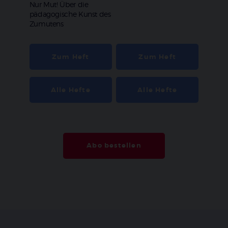
:
Nur Mut! Über die
pädagogische Kunst des
Zumutens
Zum Heft
Zum Heft
Alle Hefte
Alle Hefte
Abo bestellen