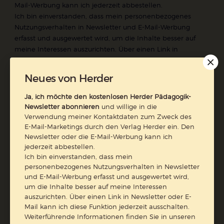
Mail-Werbung kann ich jederzeit abbestellen.
Ich bin einverstanden, dass mein personenbezogenes
Nutzungsverhalten in Newsletter und E-Mail-Werbung
erfasst und ausgewertet wird, um die Inhalte besser auf
meine Interessen auszurichten. Über einen Link in
Newsletter oder E-Mail kann ich diese Funktion jederzeit
ausschalten.
Neues von Herder
Weiterführende Informationen finden Sie in unseren
Datenschutzhinweisen
.
Ja, ich möchte den kostenlosen Herder Pädagogik-
Newsletter abonnieren
und willige in die
E-Mail
Verwendung meiner Kontaktdaten zum Zweck des
E-Mail-Marketings durch den Verlag Herder ein. Den
Newsletter oder die E-Mail-Werbung kann ich
jederzeit abbestellen.
Ich bin einverstanden, dass mein
Jetzt anmelden
personenbezogenes Nutzungsverhalten in Newsletter
und E-Mail-Werbung erfasst und ausgewertet wird,
um die Inhalte besser auf meine Interessen
auszurichten. Über einen Link in Newsletter oder E-
Mail kann ich diese Funktion jederzeit ausschalten.
Weiterführende Informationen finden Sie in unseren