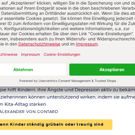
hre Großmutter oder zeigt sie bereits depressives Verhalten?
oder hat er eine soziale Phobie? Der Beitrag klärt, wie viel A
klich sind und welche Symptome dringenden Handlungsbe
UHRMANN, ALEXANDER VON GONTARD
nn Kinder ständig grübeln oder traurig sind
hoden
mit Depression oder Angststörungen
ichen Kindheit zurückfinden
pie hilft Kindern, ihre Ängste und Depression aktiv zu bekäm
rzieherinnen können unterstützend wirken, indem sie auf
m Kita-Alltag stärken.
 ALEXANDER VON GONTARD
nn Kinder ständig grübeln oder traurig sind