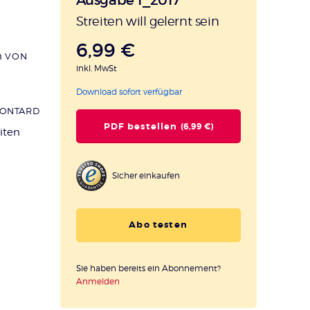
:
Streiten will gelernt sein
6,99 €
n
VON
inkl. MwSt
Download sofort verfügbar
GONTARD
PDF bestellen
(6,99 €)
iten
Sicher einkaufen
Abo testen
Sie haben bereits ein Abonnement?
Anmelden