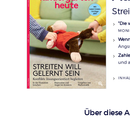
:
Strei
"Die 
MONI
Wenn 
Angs
Zahle
und 
INHA
Über diese 