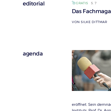
editorial
GRATIS
S. 7
Das Fachmagazi
VON SILKE DITTMAR
agenda
eröffnet. Sein demnäc
Instituts, Prof. Dr. A