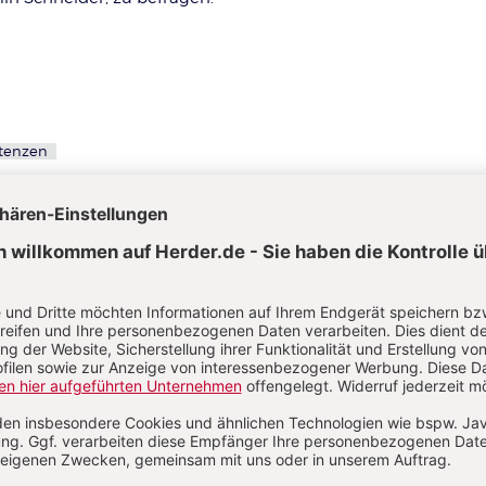
tenzen
enzen brauchen Fachkräfte in einer inklu
T NEUHAUS
ragen und Antworten zum Thema Inklusion
hwissen
gsstörungen erkennen
ändig grübeln oder traurig sind