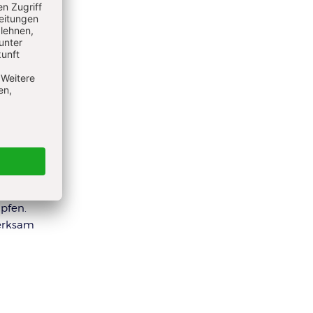
 Ist
ngst
darf
pfen.
merksam