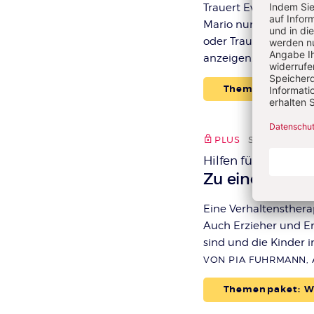
Trauert Eva noch um i
Mario nur schüchtern 
oder Trauer unbeden
anzeigen.
VON PIA F
Themenpaket: We
PLUS
S. 32-35
met
Hilfen für Kinder 
:
Zu einer fröhl
Eine Verhaltensthera
Auch Erzieher und E
sind und die Kinder i
VON PIA FUHRMANN,
Themenpaket: We