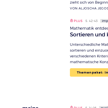
zieht sich von Begin
VON ALJOSCHA JEGO
PLUS
S. 42-43
imp
Mathematik entdec
:
Sortieren und k
Unterschiedliche Mate
sortieren und einzuo
verschiedenen Krite
mathematische Konz
Themenpaket: Im
PLUS
S. 14-16
qual