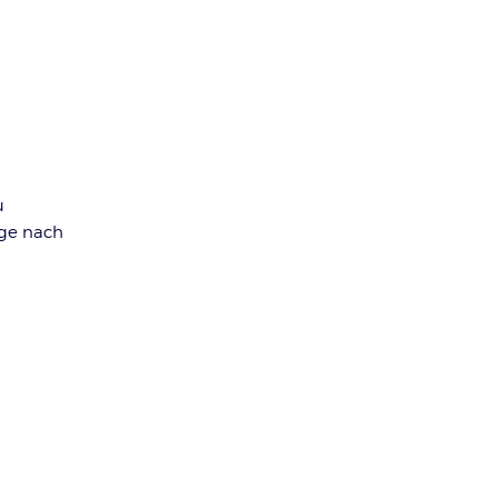
u
nge nach