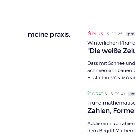
meine praxis.
PLUS
S. 20-25
pro
Winterlichen Phä
:
"Die weiße Zeit
Dass mit Schnee und 
Schneemannbauen, zei
Eisstation.
VON MONI
GRATIS
S. 39-41
i
Frühe mathematisc
:
Zahlen, Forme
Addieren, subtrahier
dem Begriff Mathemat