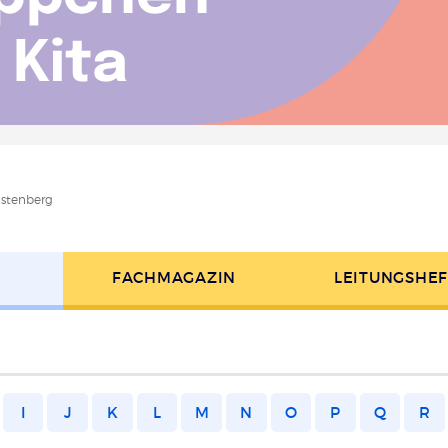
stenberg
FACH­MAGAZIN
LEITUNGS­HE
I
J
K
L
M
N
O
P
Q
R