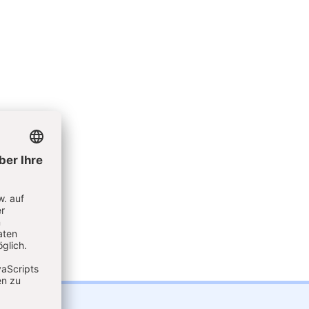
er
ung?