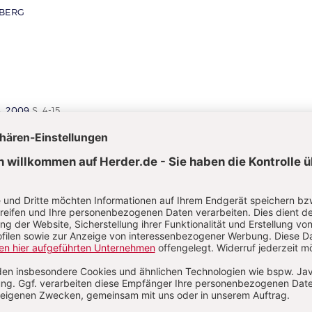
BERG
4_2009
S. 4-15
 geeignete Betreuungsform für Kinder unt
inrichtung
Nestgruppe? Große Altersmisch
:
?
VON WIEBKE WÜSTENBERG