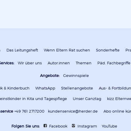
n
Das Leitungsheft
Wenn Eltern Rat suchen
Sonderhefte
Pr
Services:
Wir über uns
Autor:innen
Themen
Päd. Fachbegriffe
Angebote:
Gewinnspiele
k & Kinderbuch
WhatsApp
Stellenangebote
Aus- & Fortbild
leinstkinder in Kita und Tagespflege
Unser Ganztag
kizz Elternw
service
+49 761 2717200
kundenservice@herder.de
Abo online kü
Folgen Sie uns:
Facebook
Instagram
YouTube