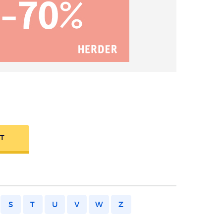
FT
S
T
U
V
W
Z