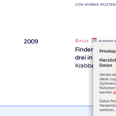
VON WIEBKE WÜSTEN
2009
PLUS
Ausgabe 
Finden Sie die
drei in Ihrer E
Krabbelgruppe