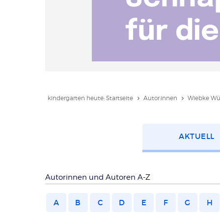
kindergarten heute: Startseite
Autor:innen
Wiebke Wü
Kategorie
AKTUELL
wählen
Autorinnen und Autoren A-Z
A
B
C
D
E
F
G
H