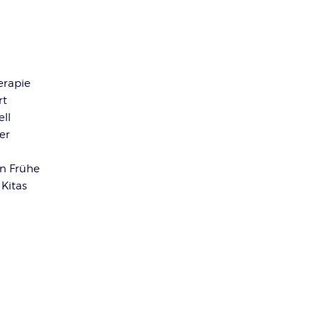
erapie
rt
ell
der
n Frühe
Kitas