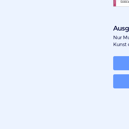
Ausg
:
Nur Mu
Kunst