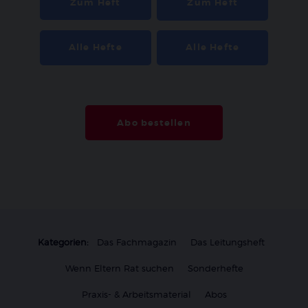
Zum Heft
Zum Heft
Alle Hefte
Alle Hefte
Abo bestellen
Kategorien:
Das Fachmagazin
Das Leitungsheft
Wenn Eltern Rat suchen
Sonderhefte
Praxis- & Arbeitsmaterial
Abos