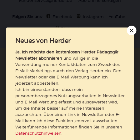
kundenservice@herder.de
Abo online kündigen
Folgen Sie uns:
Facebook
Instagram
YouTube
Pinterest
Neues von Herder
Ja, ich möchte den kostenlosen Herder Pädagogik-
Newsletter abonnieren
und willige in die
Verwendung meiner Kontaktdaten zum Zweck des
Der pädagogische Ratgeber
E-Mail-Marketings durch den Verlag Herder ein. Den
Newsletter oder die E-Mail-Werbung kann ich
Ja, ich möchte den kostenlosen HERDER-Pädagogik-
jederzeit abbestellen.
Newsletter abonnieren
und willige in die Verwendung
Ich bin einverstanden, dass mein
personenbezogenes Nutzungsverhalten in Newsletter
meiner Kontaktdaten zum Zweck des E-Mail-Marketings
und E-Mail-Werbung erfasst und ausgewertet wird,
durch den Verlag Herder ein. Den Newsletter oder die E-
um die Inhalte besser auf meine Interessen
Mail-Werbung kann ich jederzeit abbestellen.
auszurichten. Über einen Link in Newsletter oder E-
Ich bin einverstanden, dass mein personenbezogenes
Mail kann ich diese Funktion jederzeit ausschalten.
Nutzungsverhalten in Newsletter und E-Mail-Werbung
Weiterführende Informationen finden Sie in unseren
erfasst und ausgewertet wird, um die Inhalte besser auf
Datenschutzhinweisen
.
meine Interessen auszurichten. Über einen Link in