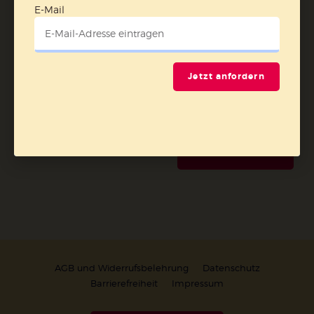
Newsletter oder E-Mail kann ich diese Funktion jederzeit
E-Mail
ausschalten.
Weiterführende Informationen finden Sie in unseren
Datenschutzhinweisen
.
Jetzt anfordern
E-Mail
Jetzt anmelden
AGB und Widerrufsbelehrung
Datenschutz
Barrierefreiheit
Impressum