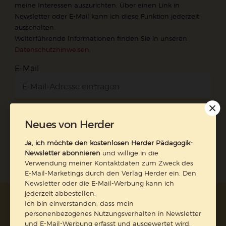
meine Interessen auszurichten. Über einen Link in
Newsletter oder E-Mail kann ich diese Funktion jederzeit
ausschalten.
Weiterführende Informationen finden Sie in unseren
Datenschutzhinweisen
.
E-Mail
Jetzt anmelden
Neues von Herder
Ja, ich möchte den kostenlosen Herder Pädagogik-
Newsletter abonnieren
und willige in die
Verwendung meiner Kontaktdaten zum Zweck des
E-Mail-Marketings durch den Verlag Herder ein. Den
Newsletter oder die E-Mail-Werbung kann ich
jederzeit abbestellen.
AGB und Widerrufsbelehrung
Datenschutz
Ich bin einverstanden, dass mein
personenbezogenes Nutzungsverhalten in Newsletter
Barrierefreiheit
Impressum
und E-Mail-Werbung erfasst und ausgewertet wird,