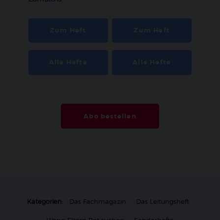
Zum Heft
Zum Heft
Alle Hefte
Alle Hefte
Abo bestellen
Kategorien:
Das Fachmagazin
Das Leitungsheft
Wenn Eltern Rat suchen
Sonderhefte