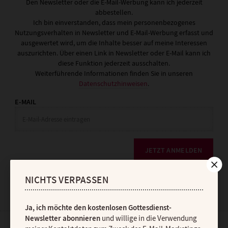
Den Newsletter oder die E-Mail-Werbung kann ich jederzeit
abbestellen.
Ich bin einverstanden, dass mein personenbezogenes
Nutzungsverhalten in Newsletter und E-Mail-Werbung erfasst und
ausgewertet wird, um die Inhalte besser auf meine Interessen
auszurichten. Über einen Link in Newsletter oder E-Mail kann ich
diese Funktion jederzeit ausschalten.
Weiterführende Informationen finden Sie in unseren
Datenschutzhinweisen
.
E-MAIL
JETZT ANMELDEN
NICHTS VERPASSEN
Ja, ich möchte den kostenlosen Gottesdienst-
Newsletter abonnieren
und willige in die Verwendung