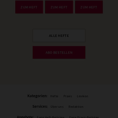
ZUM HEFT
ZUM HEFT
ZUM HEFT
ALLE HEFTE
ABO BESTELLEN
Kategorien:
Hefte
Praxis
Lexikon
Services:
Über uns
Redaktion
Angebote:
Freie Heft-Beiträge
Freie Praxis-Beiträge