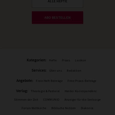
ALLE HEFTE
ABO BESTELLEN
Kategorien:
Hefte
Praxis
Lexikon
Services:
Über uns
Redaktion
Angebote:
Freie Heft-Beiträge
Freie Praxis-Beiträge
Verlag:
Theologie & Pastoral
Herder Korrespondenz
Stimmen der Zeit
COMMUNIO
Anzeiger für die Seelsorge
Forum Weltkirche
Biblische Notizen
Diakonia