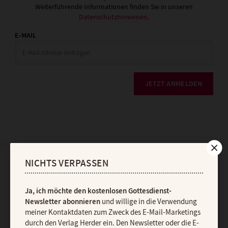
Weiterführende Informationen finden Sie in unseren
Datenschutzhinweisen
.
E-MAIL
JETZT ANMELDEN
NICHTS VERPASSEN
AGB und Widerrufsbelehrung
Datenschutz
Barrierefreiheit
Impressum
Ja, ich möchte den kostenlosen Gottesdienst-
Newsletter abonnieren
und willige in die Verwendung
meiner Kontaktdaten zum Zweck des E-Mail-Marketings
Vertrag widerrufen
Abo online kündigen
durch den Verlag Herder ein. Den Newsletter oder die E-