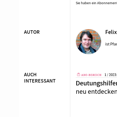
Sie haben ein Abonnemen
AUTOR
Feli
Überschrift
Artikel-
ist Pf
Infos
AUCH
1 / 2023
INTERESSANT
Plus
Deutungshilfen
neu entdecke