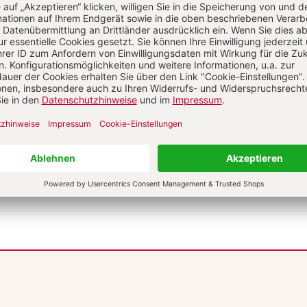
Passwort vergessen?
Angemelde
ANM