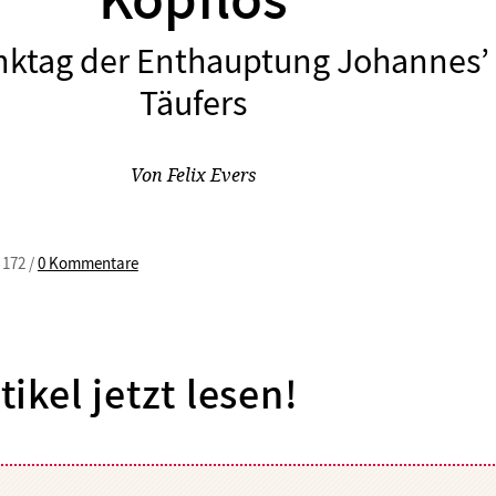
Kopflos
ktag der Enthauptung Johannes’
:
Täufers
Von
Felix Evers
 172 /
0 Kommentare
tikel jetzt lesen!