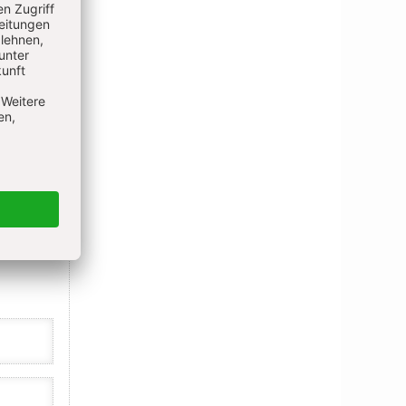
IEREN
N