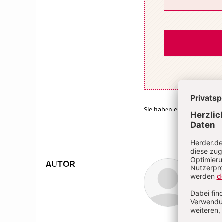
Sie haben ein Abonnemen
AUTOR
Chri
Überschrift
Artikel-
Infos