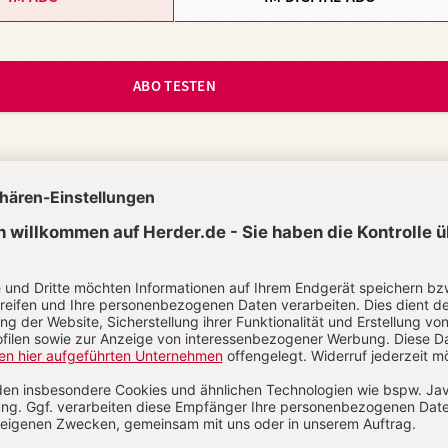
ABO TESTEN
t?
Anmelden
stian Strasser