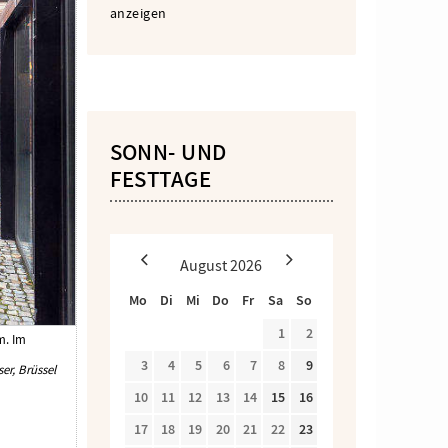
anzeigen
SONN- UND
FESTTAGE
August
2026
Mo
Di
Mi
Do
Fr
Sa
So
1
2
m. Im
3
4
5
6
7
8
9
ser, Brüssel
10
11
12
13
14
15
16
17
18
19
20
21
22
23