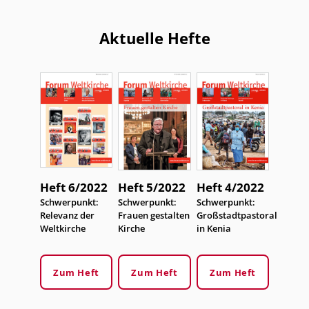
Aktuelle Hefte
Heft 6/2022
Heft 5/2022
Heft 4/2022
:
Schwerpunkt:
:
Schwerpunkt:
:
Schwerpunkt:
Relevanz der
Frauen gestalten
Großstadtpastoral
Weltkirche
Kirche
in Kenia
Zum Heft
Zum Heft
Zum Heft