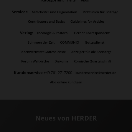
Kategorien:
Hefte
Abos
Services:
Mitarbeiter und Organisation
Richtlinien für Beiträge
Contributors and Basics
Guidelines for Articles
Verlag:
Theologie & Pastoral
Herder Korrespondenz
Stimmen der Zeit
COMMUNIO
Gottesdienst
Ideenwerkstatt Gottesdienste
Anzeiger für die Seelsorge
Forum Weltkirche
Diakonia
Römische Quartalschrift
Kundenservice
+49 761 2717200
kundenservice@herder.de
Abo online kündigen
Neues von HERDER