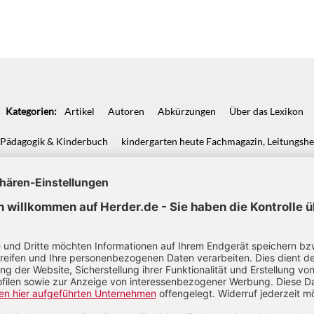
Kategorien:
Artikel
Autoren
Abkürzungen
Über das Lexikon
Pädagogik & Kinderbuch
kindergarten heute Fachmagazin, Leitungshe
Biblische Notizen
Diakonia
Römische Quartalschrift
ANTIKE 
nservice
+49 761 2717200
kundenservice@herder.de
Abo online kü
Neues von HERDER