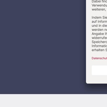
Ja, ich mö
meiner Kon
Newsletter
Ich bin ei
Mail-Werbu
auszurichte
ausschalte
Weiterführ
E-MAIL