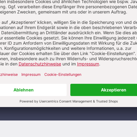
chte den kostenlosen Herder-Newsletter abonnieren
und willige in die 
taktdaten zum Zweck des E-Mail-Marketings durch den Verlag Herder e
 oder die E-Mail-Werbung kann ich jederzeit abbestellen.
nverstanden, dass mein personenbezogenes Nutzungsverhalten in Newslet
ng erfasst und ausgewertet wird, um die Inhalte besser auf meine Intere
n. Über einen Link in Newsletter oder E-Mail kann ich diese Funktion jed
n.
ende Informationen finden Sie in unseren
Datenschutzhinweisen
.
JETZT A