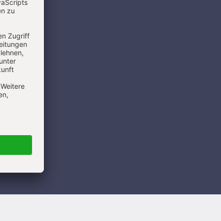
Verwendung
in. Den
ter und E-
ssen
erzeit
NMELDEN