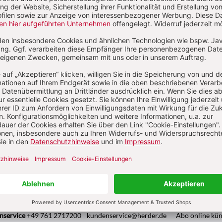
lhelm Vossenkuhl, Martin Sebaldt
osophie
Von Wilhelm Vossenkuhl
Kategorien:
Artikel
Autoren
Abkürzungen
Über das Lexikon
Pädagogik & Kinderbuch
kindergarten heute Fachmagazin, Leitungshe
Biblische Notizen
Diakonia
Römische Quartalschrift
ANTIKE 
nservice
+49 761 2717200
kundenservice@herder.de
Abo online kü