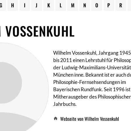
G
H
I
J
K
L
M
N
O
P
R
M VOSSENKUHL
Wilhelm Vossenkuhl, Jahrgang 1945,
bis 2011 einen Lehrstuhl für Philoso
der Ludwig-Maximilians-Universitä
München inne. Bekannt ist er auch d
Philosophie-Fernsehsendungen im
Bayerischen Rundfunk. Seit 1996 ist
Mitherausgeber des Philosophische
Jahrbuchs.
Webseite von Wilhelm Vossenkuhl