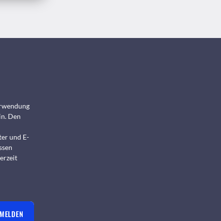
Verwendung
in. Den
ter und E-
ssen
erzeit
NMELDEN