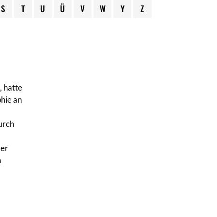
S
T
U
Ü
V
W
Y
Z
 hatte
phie an
t
urch
 er
n