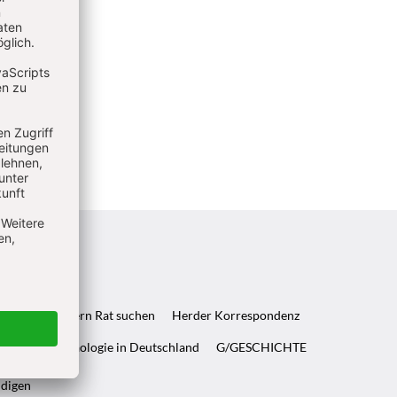
ft & Wenn Eltern Rat suchen
Herder Korrespondenz
WELT & Archäologie in Deutschland
G/GESCHICHTE
ndigen