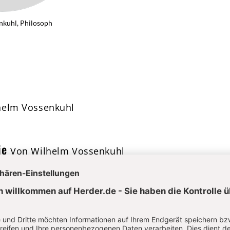
nkuhl, Philosoph
helm Vossenkuhl
ie
Von Wilhelm Vossenkuhl
rad Ehlich, Wilhelm Vossenkuhl, Wolfgang Bergsd