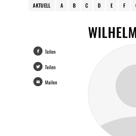
AKTUELL
A
B
C
D
E
F
WILHEL
Teilen
Teilen
Mailen