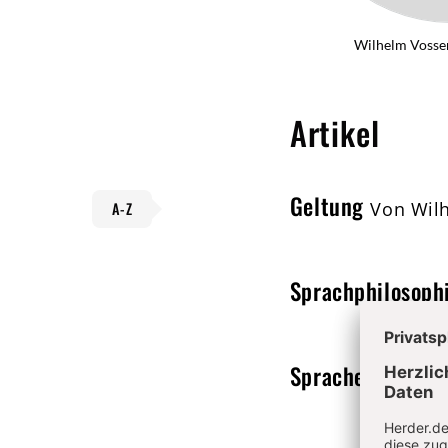
Wilhelm Vosse
Artikel
Geltung
Von Wil
A-Z
Sprachphilosoph
Sprache
Von Kon