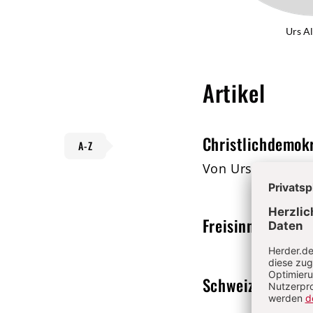
Urs A
Artikel
Christlichdemokr
A-Z
Von Urs Altermat
Freisinnig-Demok
Schweiz
Von Urs 