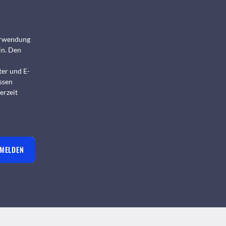
Verwendung
in. Den
ter und E-
ssen
erzeit
NMELDEN