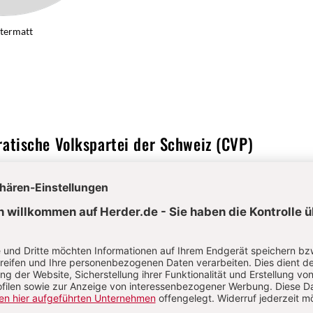
ltermatt
atische Volkspartei der Schweiz (CVP)
t
ratische Partei
Von Urs Altermatt
Altermatt, Adrian Vatter, Gerhard Schwarz, Roman