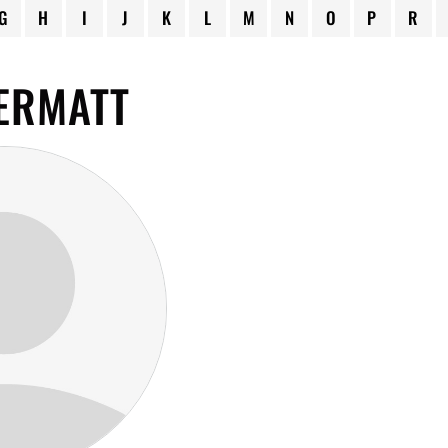
G
H
I
J
K
L
M
N
O
P
R
ERMATT