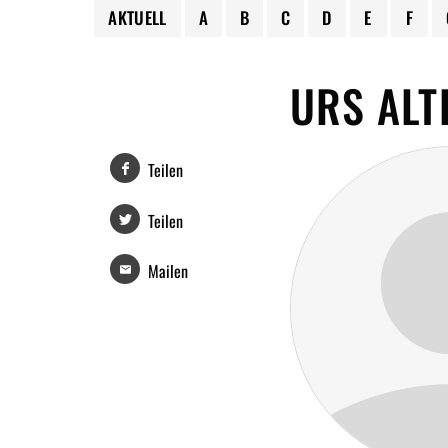
AKTUELL
A
B
C
D
E
F
URS ALT
Teilen
Teilen
Mailen