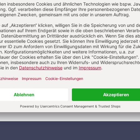
Kategorien:
Artikel
Autoren
Abkürzungen
Über das Lexikon
Pädagogik & Kinderbuch
kindergarten heute Fachmagazin, Leitungshe
Biblische Notizen
Diakonia
Römische Quartalschrift
ANTIKE 
nservice
+49 761 2717200
kundenservice@herder.de
Abo online kü