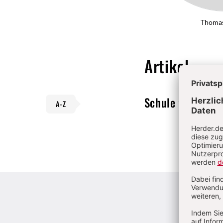
Thomas
Artikel
Schule
Von Volke
A-Z