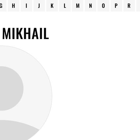
G
H
I
J
K
L
M
N
O
P
R
 MIKHAIL