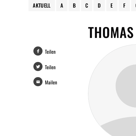
AKTUELL
A
B
C
D
E
F
THOMAS
Teilen
Teilen
Mailen