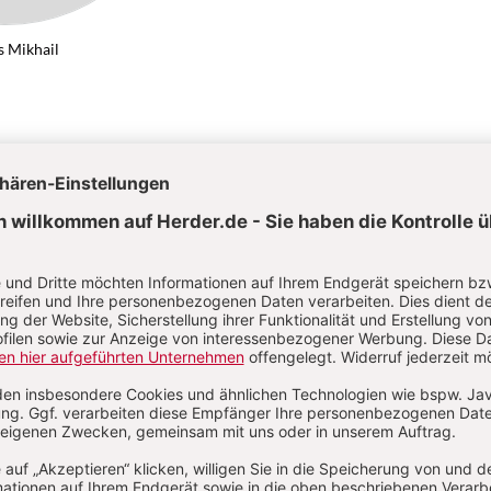
 Mikhail
r Ladenthin, Thomas Mikhail
Kategorien:
Artikel
Autoren
Abkürzungen
Über das Lexikon