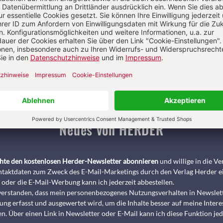
Pädagogik & Kinderbuch
kindergarten heute Fachmagazin, Leitungshe
Biblische Notizen
Diakonia
Römische Quartalschrift
ANTIKE 
nservice
+49 761 2717200
kundenservice@herder.de
Abo online kü
Neues von HERDER
chte den kostenlosen Herder-Newsletter abonnieren
und willige in die 
taktdaten zum Zweck des E-Mail-Marketings durch den Verlag Herder e
 oder die E-Mail-Werbung kann ich jederzeit abbestellen.
nverstanden, dass mein personenbezogenes Nutzungsverhalten in Newslet
ng erfasst und ausgewertet wird, um die Inhalte besser auf meine Intere
n. Über einen Link in Newsletter oder E-Mail kann ich diese Funktion jed