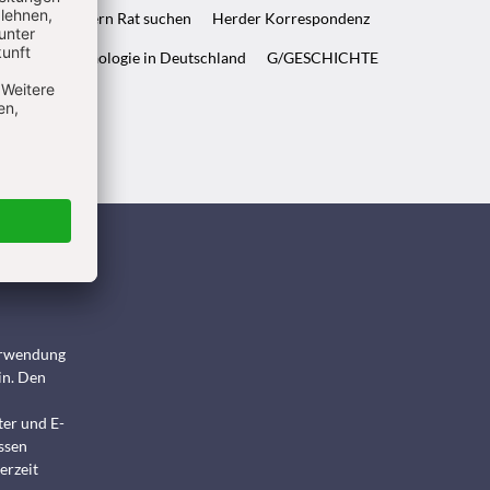
ft & Wenn Eltern Rat suchen
Herder Korrespondenz
WELT & Archäologie in Deutschland
G/GESCHICHTE
ndigen
Verwendung
in. Den
ter und E-
ssen
erzeit